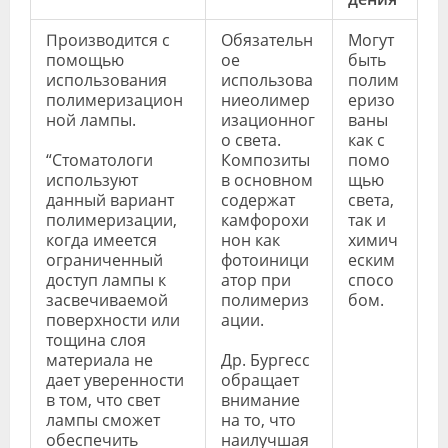
Производится с
Обязательн
Могут
помощью
ое
быть
использования
использова
полим
полимеризацион
ниеолимер
еризо
ной лампы.
изационног
ваны
о света.
как с
“Стоматологи
Композиты
помо
используют
в основном
щью
данный вариант
содержат
света,
полимеризации,
камфорохи
так и
когда имеется
нон как
химич
ограниченный
фотоиници
еским
доступ лампы к
атор при
спосо
засвечиваемой
полимериз
бом.
поверхности или
ации.
тощина слоя
материала не
Др. Бургесс
дает уверенности
обращает
в том, что свет
внимание
лампы сможет
на то, что
обеспечить
наилучшая