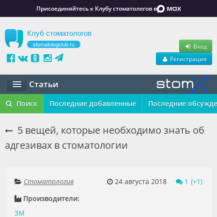
Присоединяйтесь к Клубу стоматологов в
Клуб стоматологов
stomatologclub.ru
Вход
Регистрация
Статьи
Статьи
Поиск
Последние добавленные
Последние обсужд
Маркет
5 вещей, которые необходимо знать об
адгезивах в стоматологии
Обучение
Вакансии
Стоматология
24 августа 2018
1
Резюме
Производители:
Объявления
3M