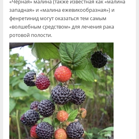
«Чёрная» малина (также известная как «малина
Видео
западная» и «малина ежевикообразная») и
фенретинид могут оказаться тем самым
Форум
«волшебным средством» для лечения рака
Клиники
ротовой полости.
Специалисты
Галерея
Блоги
Лаборатории