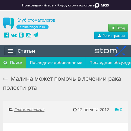
Присоединяйтесь к Клубу стоматологов в
Клуб стоматологов
stomatologclub.ru
Вход
Регистрация
Статьи
Статьи
Поиск
Последние добавленные
Последние обсужд
Маркет
Малина может помочь в лечении рака
полости рта
Обучение
Вакансии
Стоматология
12 августа 2012
0
Резюме
Объявления