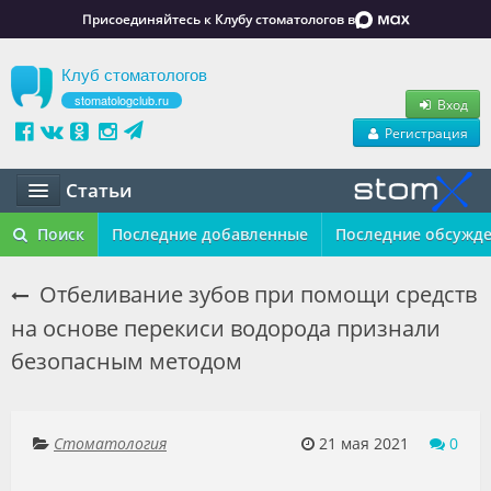
Присоединяйтесь к Клубу стоматологов в
Клуб стоматологов
stomatologclub.ru
Вход
Регистрация
Статьи
Статьи
Поиск
Последние добавленные
Последние обсужд
Маркет
Отбеливание зубов при помощи средств
на основе перекиси водорода признали
Обучение
безопасным методом
Вакансии
Резюме
Стоматология
21 мая 2021
0
Объявления