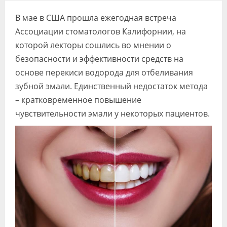
Видео
В мае в США прошла ежегодная встреча
Форум
Ассоциации стоматологов Калифорнии, на
которой лекторы сошлись во мнении о
Клиники
безопасности и эффективности средств на
основе перекиси водорода для отбеливания
Специалисты
зубной эмали. Единственный недостаток метода
Галерея
– кратковременное повышение
чувствительности эмали у некоторых пациентов.
Блоги
Лаборатории