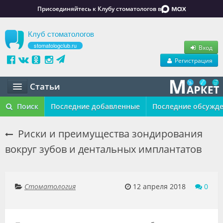
Присоединяйтесь к Клубу стоматологов в
Клуб стоматологов
stomatologclub.ru
Вход
Регистрация
Статьи
Статьи
Поиск
Последние добавленные
Последние обсужд
Маркет
Риски и преимущества зондирования
вокруг зубов и дентальных имплантатов
Обучение
Вакансии
Стоматология
12 апреля 2018
0
Резюме
Объявления