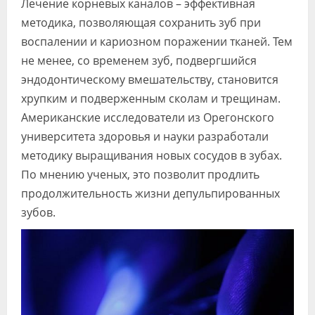
Лечение корневых каналов – эффективная
Видео
методика, позволяющая сохранить зуб при
воспалении и кариозном поражении тканей. Тем
Форум
не менее, со временем зуб, подвергшийся
Клиники
эндодонтическому вмешательству, становится
хрупким и подверженным сколам и трещинам.
Специалисты
Американские исследователи из Орегонского
Галерея
университета здоровья и науки разработали
методику выращивания новых сосудов в зубах.
Блоги
По мнению ученых, это позволит продлить
Лаборатории
продолжительность жизни депульпированных
зубов.