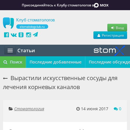
Присоединяйтесь к Клубу стоматологов в
Клуб стоматологов
stomatologclub.ru
Вход
Регистрация
Статьи
Статьи
Поиск
Последние добавленные
Последние обсужд
Маркет
Вырастили искусственные сосуды для
лечения корневых каналов
Обучение
Вакансии
Стоматология
14 июня 2017
0
Резюме
Объявления