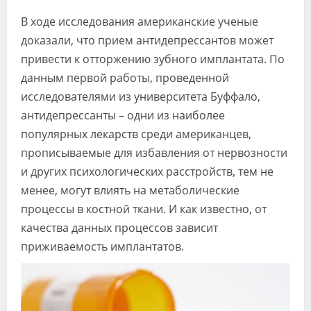
Видео
В ходе исследования американские ученые
доказали, что прием антидепрессантов может
Форум
привести к отторжению зубного имплантата. По
Клиники
данным первой работы, проведенной
исследователями из университета Буффало,
Специалисты
антидепрессанты – одни из наиболее
Галерея
популярных лекарств среди американцев,
прописываемые для избавления от нервозности
Блоги
и других психологических расстройств, тем не
Лаборатории
менее, могут влиять на метаболические
процессы в костной ткани. И как известно, от
качества данных процессов зависит
приживаемость имплантатов.