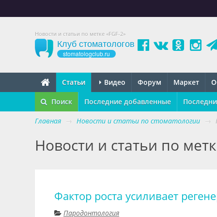
Новости и статьи по метке «FGF-2»
Клуб стоматологов
stomatologclub.ru
Статьи
Видео
Форум
Маркет
О
Поиск
Последние добавленные
Последни
Главная
→
Новости и статьи по стоматологии
→
Новости и статьи по метк
Фактор роста усиливает реген
Пародонтология