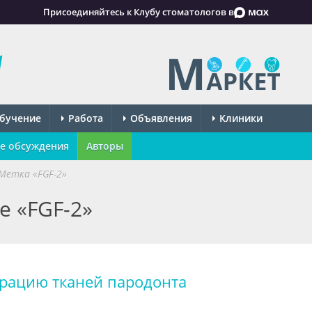
Присоединяйтесь к Клубу стоматологов в
бучение
Работа
Объявления
Клиники
е обсуждения
Авторы
Метка «FGF-2»
е «FGF-2»
ерацию тканей пародонта