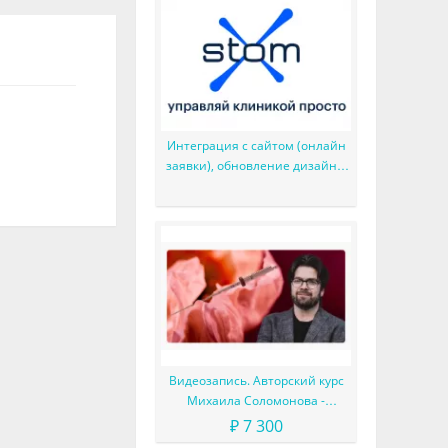
Интеграция с сайтом (онлайн
заявки), обновление дизайна,
доработка зубной формулы и
многое другое
Видеозапись. Авторский курс
Михаила Соломонова -
Сложные случаи в эндодонтии
₽ 7 300