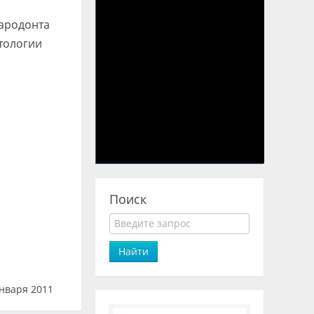
пародонта
тологии
Поиск
Найти
нваря 2011