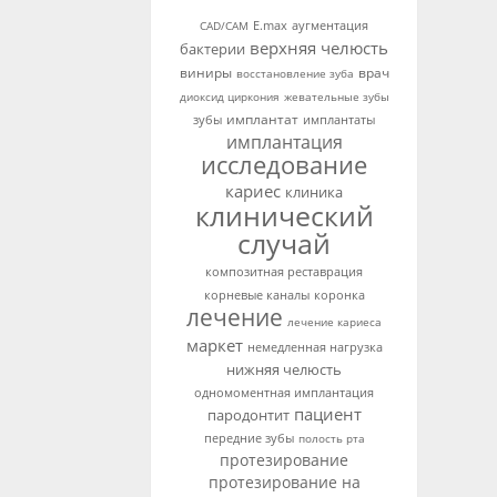
аугментация
CAD/CAM
E.max
верхняя челюсть
бактерии
виниры
врач
восстановление зуба
диоксид циркония
жевательные зубы
имплантат
зубы
имплантаты
имплантация
исследование
кариес
клиника
клинический
случай
композитная реставрация
корневые каналы
коронка
лечение
лечение кариеса
маркет
немедленная нагрузка
нижняя челюсть
одномоментная имплантация
пациент
пародонтит
передние зубы
полость рта
протезирование
протезирование на