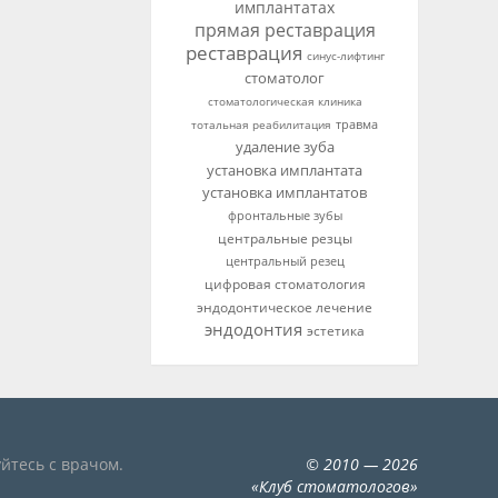
имплантатах
прямая реставрация
реставрация
синус-лифтинг
стоматолог
стоматологическая клиника
тотальная реабилитация
травма
удаление зуба
установка имплантата
установка имплантатов
фронтальные зубы
центральные резцы
центральный резец
цифровая стоматология
эндодонтическое лечение
эндодонтия
эстетика
йтесь с врачом.
©
2010
— 2026
«
Клуб стоматологов
»