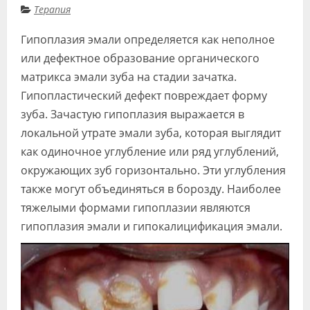
Терапия
Видео
Гипоплазия эмали определяется как неполное
Форум
или дефектное образование органического
Клиники
матрикса эмали зуба на стадии зачатка.
Гипопластический дефект повреждает форму
Специалисты
зуба. Зачастую гипоплазия выражается в
Галерея
локальной утрате эмали зуба, которая выглядит
как одиночное углубление или ряд углублений,
Блоги
окружающих зуб горизонтально. Эти углубления
Лаборатории
также могут объединяться в борозду. Наиболее
тяжелыми формами гипоплазии являются
гипоплазия эмали и гипокалицификация эмали.