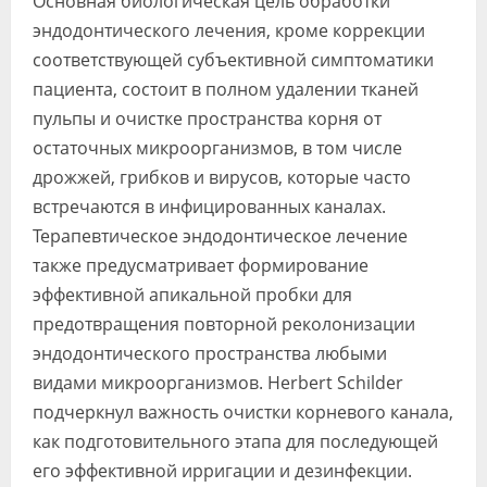
Основная биологическая цель обработки
Видео
эндодонтического лечения, кроме коррекции
соответствующей субъективной симптоматики
Форум
пациента, состоит в полном удалении тканей
Клиники
пульпы и очистке пространства корня от
остаточных микроорганизмов, в том числе
Специалисты
дрожжей, грибков и вирусов, которые часто
Галерея
встречаются в инфицированных каналах.
Терапевтическое эндодонтическое лечение
Блоги
также предусматривает формирование
Лаборатории
эффективной апикальной пробки для
предотвращения повторной реколонизации
эндодонтического пространства любыми
видами микроорганизмов. Herbert Schilder
подчеркнул важность очистки корневого канала,
как подготовительного этапа для последующей
его эффективной ирригации и дезинфекции.