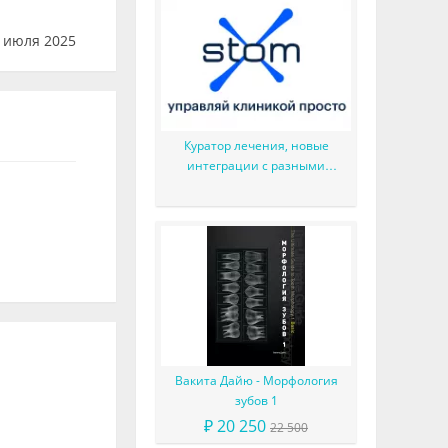
 июля 2025
Куратор лечения, новые
интеграции с разными
сервисами, разделение
баланса на аванс/долг и
многое другое
Вакита Дайю - Морфология
зубов 1
₽ 20 250
22 500