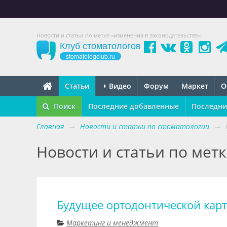
Новости и статьи по метке «изменения в законодательстве»
Клуб стоматологов
stomatologclub.ru
Статьи
Видео
Форум
Маркет
О
Поиск
Последние добавленные
Последни
Главная
→
Новости и статьи по стоматологии
→
Новости и статьи по мет
Будущее ортодонтической кар
Маркетинг и менеджмент