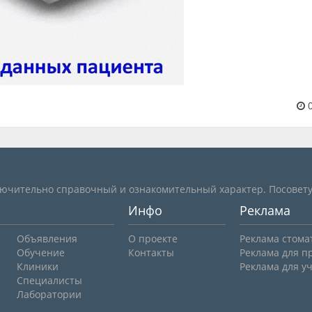
0
лючительно справочный и ознакомительный характер. Посовету
Инфо
Реклама
Объявления
О проекте
Реклама стома
Обучение
Контакты
Реклама для п
Клиники
Реклама для у
Специалисты
Лаборатории