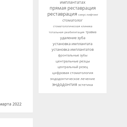
имплантатах
прямая реставрация
реставрация
синус-лифтинг
стоматолог
стоматологическая клиника
тотальная реабилитация
травма
удаление зуба
установка имплантата
установка имплантатов
фронтальные зубы
центральные резцы
центральный резец
цифровая стоматология
эндодонтическое лечение
эндодонтия
эстетика
марта 2022