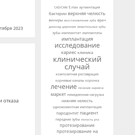
аугментация
CAD/CAM
E.max
верхняя челюсть
бактерии
виниры
врач
восстановление зуба
диоксид циркония
жевательные зубы
тября 2023
имплантат
зубы
имплантаты
имплантация
исследование
кариес
клиника
клинический
случай
композитная реставрация
корневые каналы
коронка
лечение
лечение кариеса
маркет
немедленная нагрузка
и отказа
нижняя челюсть
одномоментная имплантация
пациент
пародонтит
передние зубы
полость рта
протезирование
протезирование на