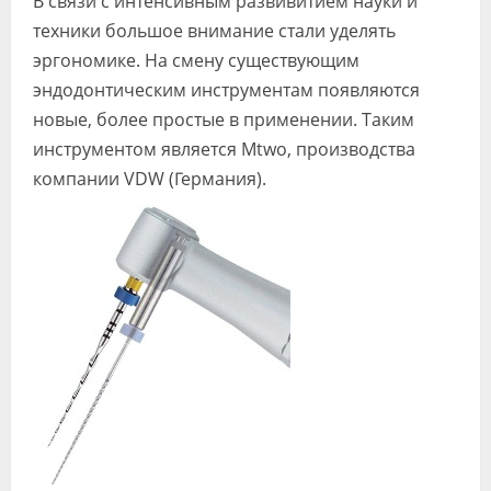
В связи с интенсивным развивитием науки и
Видео
техники большое внимание стали уделять
эргономике. На смену существующим
Форум
эндодонтическим инструментам появляются
Клиники
новые, более простые в применении. Таким
инструментом является Mtwo, производства
Специалисты
компании VDW (Германия).
Галерея
Блоги
Лаборатории