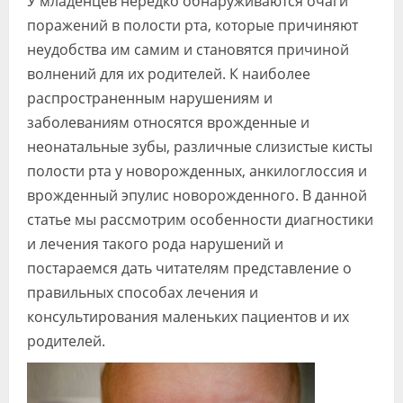
У младенцев нередко обнаруживаются очаги
Видео
поражений в полости рта, которые причиняют
неудобства им самим и становятся причиной
Форум
волнений для их родителей. К наиболее
Клиники
распространенным нарушениям и
заболеваниям относятся врожденные и
Специалисты
неонатальные зубы, различные слизистые кисты
Галерея
полости рта у новорожденных, анкилоглоссия и
врожденный эпулис новорожденного. В данной
Блоги
статье мы рассмотрим особенности диагностики
Лаборатории
и лечения такого рода нарушений и
постараемся дать читателям представление о
правильных способах лечения и
консультирования маленьких пациентов и их
родителей.