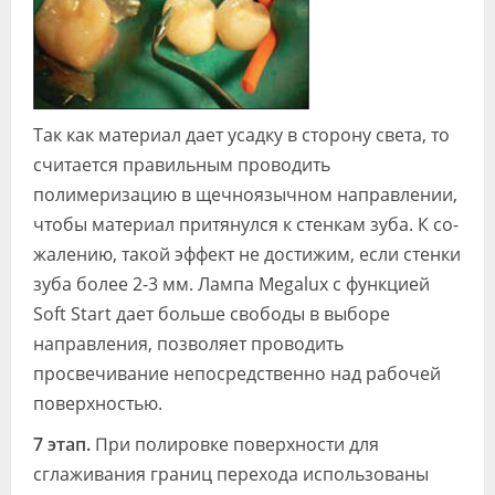
Так как материал дает усадку в сто­рону света, то
считается правильным проводить
полимеризацию в щечно­язычном направлении,
чтобы мате­риал притянулся к стенкам зуба. К со­
жалению, такой эффект не достижим, если стенки
зуба более 2-3 мм. Лампа Megalux с функцией
Soft Start дает боль­ше свободы в выборе
направления, по­зволяет проводить
просвечивание непо­средственно над рабочей
поверхностью.
7 этап.
При полировке поверхности для
сглаживания границ перехода ис­пользованы