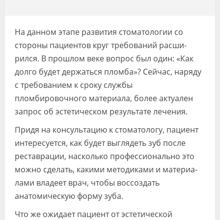
Видео
Форум
На данном этапе развития сто­матологии со
стороны паци­ентов круг требований расши­
Клиники
рился. В прошлом веке вопрос был один: «Как
Специалисты
долго будет держаться пломба»? Сейчас, наряду
с требованием к сроку службы
Галерея
пломбировочного материала, более актуален
запрос об эстетическом результате лечения.
Блоги
Придя на консультацию к стомато­логу, пациент
Лаборатории
интересуется, как будет выглядеть зуб после
реставрации, на­сколько профессионально это
можно сделать, какими методиками и материа­
лами владеет врач, чтобы воссоздать
анатомическую форму зуба.
Что же ожидает пациент от эстети­ческой