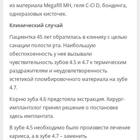
из материала Megafill MH, геля С-СI D, бондинга,
одноразовых ки­сточек.
Клинический случай
Пациентка 45 лет обратилась в кли­нику с целью
санации полости рта. Наи­большую
обеспокоенность у нее вызы­вали
чувствительность зубов 4.5 и 4.7 к термическим
раздражителям и неудо­влетворенность
эстетикой пломбиро­вочного материала на зубе
4.7.
Корню зуба 4.6 предстояла экстрак­ция. Хирург-
имплантолог принял ре­шение о постановке
здесь имплантата.
В зубе 4.5 необходимо было произвести лечение
кариеса, а в зубе 4.7 – заменить