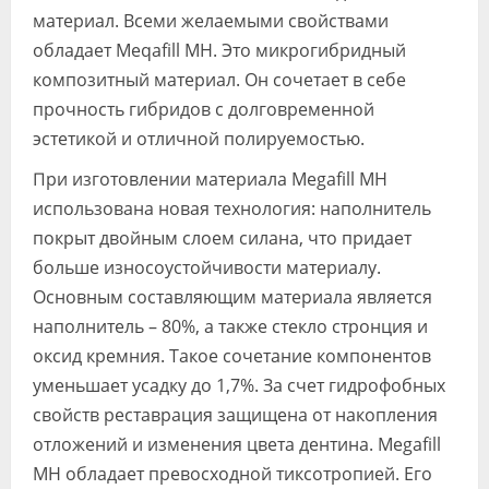
материал. Всеми желаемыми свойствами
обладает Meqafill MH. Это микрогибридный
композитный мате­риал. Он сочетает в себе
прочность ги­бридов с долговременной
эстетикой и отличной полируемостью.
При изготовлении материала Megafill MH
использована новая техно­логия: наполнитель
покрыт двойным слоем силана, что придает
больше изно­соустойчивости материалу.
Основным составляющим материала является
на­полнитель – 80%, а также стекло строн­ция и
оксид кремния. Такое сочетание компонентов
уменьшает усадку до 1,7%. За счет гидрофобных
свойств реставра­ция защищена от накопления
отложений и изменения цвета дентина. Megafill
MH обладает превосходной тиксотропией. Его