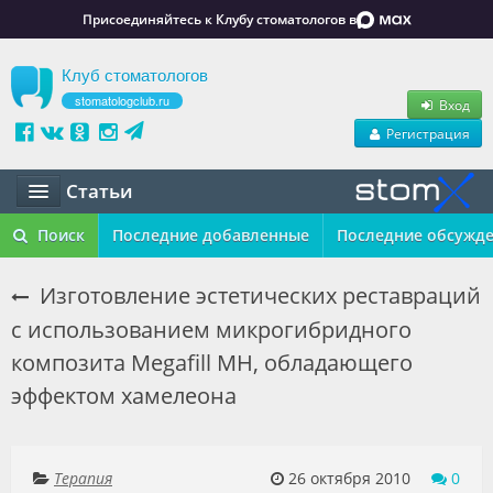
Присоединяйтесь к Клубу стоматологов в
Клуб стоматологов
stomatologclub.ru
Вход
Регистрация
Статьи
Статьи
Поиск
Последние добавленные
Последние обсужд
Маркет
Изготовление эстетических реставраций
с использованием микрогибридного
Обучение
композита Megafill MH, обладающего
Вакансии
эффектом хамелеона
Резюме
Объявления
Терапия
26 октября 2010
0