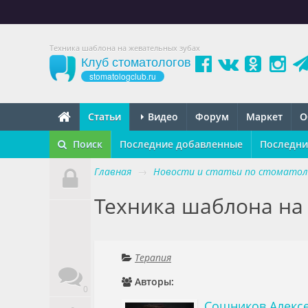
Техника шаблона на жевательных зубах
Клуб стоматологов
stomatologclub.ru
Статьи
Видео
Форум
Маркет
О
Поиск
Последние добавленные
Последни
Главная
→
Новости и статьи по стоматол
Техника шаблона на
Терапия
Авторы:
0
Сошников Алекс