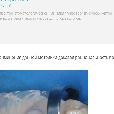
(
Курск
)
ректор стоматологической клиники "Маэстро" (г. Курск). Автор
ных и практических курсов для стоматологов.
 применения данной методики доказал рациональность п