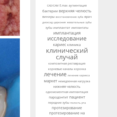
аугментация
CAD/CAM
E.max
верхняя челюсть
бактерии
виниры
врач
восстановление зуба
диоксид циркония
жевательные зубы
имплантат
зубы
имплантаты
имплантация
исследование
кариес
клиника
клинический
случай
композитная реставрация
корневые каналы
коронка
лечение
лечение кариеса
маркет
немедленная нагрузка
нижняя челюсть
одномоментная имплантация
пациент
пародонтит
передние зубы
полость рта
протезирование
протезирование на