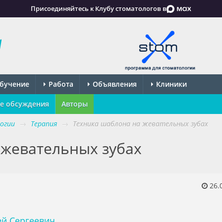
Присоединяйтесь к Клубу стоматологов в
бучение
Работа
Объявления
Клиники
е обсуждения
Авторы
огии
→
Терапия
→
Техника шаблона на жевательных зубах
 жевательных зубах
26.
ей Сергеевич