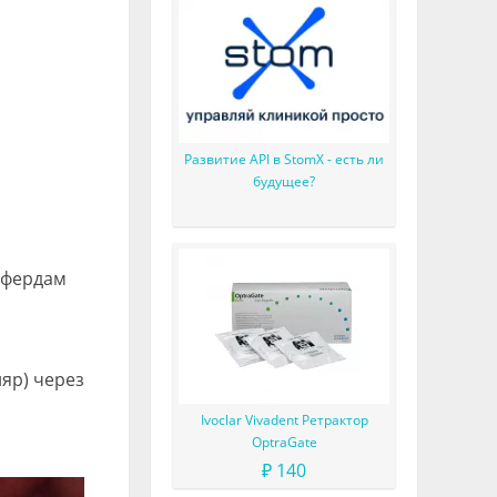
Развитие API в StomX - есть ли
будущее?
оффердам
яр) через
Ivoclar Vivadent Ретрактор
OptraGate
₽ 140