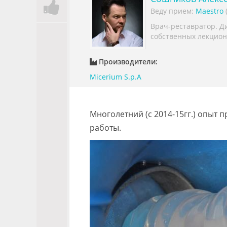
Веду прием:
Maestro
Врач-реставратор. Ди
собственных лекцион
Производители:
Micerium S.p.A
Многолетний (с 2014-15гг.) опыт
работы.