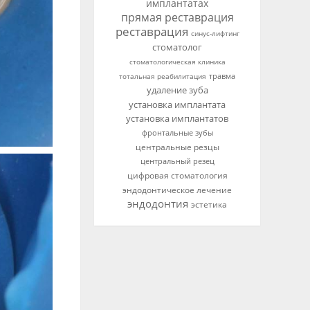
имплантатах
прямая реставрация
реставрация
синус-лифтинг
стоматолог
стоматологическая клиника
тотальная реабилитация
травма
удаление зуба
установка имплантата
установка имплантатов
фронтальные зубы
центральные резцы
центральный резец
цифровая стоматология
эндодонтическое лечение
эндодонтия
эстетика