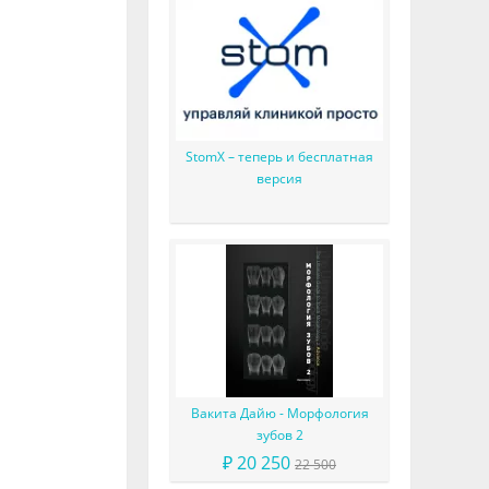
StomX – теперь и бесплатная
версия
Вакита Дайю - Морфология
зубов 2
₽ 20 250
22 500