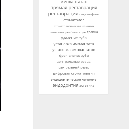
имплантатах
прямая реставрация
реставрация
синус-лифтинг
стоматолог
стоматологическая клиника
тотальная реабилитация
травма
удаление зуба
установка имплантата
установка имплантатов
фронтальные зубы
центральные резцы
центральный резец
цифровая стоматология
эндодонтическое лечение
эндодонтия
эстетика