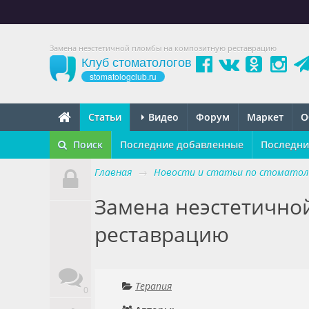
Замена неэстетичной пломбы на композитную реставрацию
Клуб стоматологов
stomatologclub.ru
Статьи
Видео
Форум
Маркет
О
Поиск
Последние добавленные
Последни
Главная
→
Новости и статьи по стоматол
Замена неэстетично
реставрацию
Терапия
0