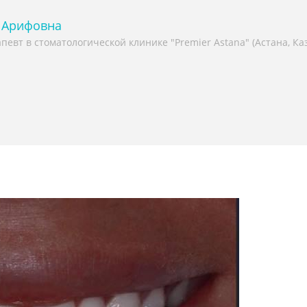
 Арифовна
певт в стоматологической клинике "Premier Astana" (Астана, Каз