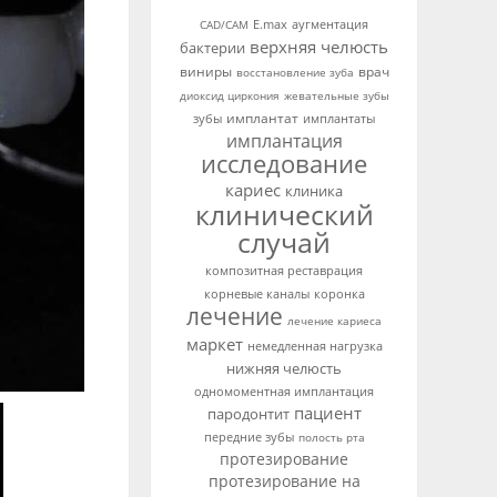
аугментация
CAD/CAM
E.max
верхняя челюсть
бактерии
виниры
врач
восстановление зуба
диоксид циркония
жевательные зубы
имплантат
зубы
имплантаты
имплантация
исследование
кариес
клиника
клинический
случай
композитная реставрация
корневые каналы
коронка
лечение
лечение кариеса
маркет
немедленная нагрузка
нижняя челюсть
одномоментная имплантация
пациент
пародонтит
передние зубы
полость рта
протезирование
протезирование на