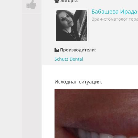
Авторы:
Бабашева Ирада
Врач-стоматолог тера
Производители:
Schutz Dental
Исходная ситуация.