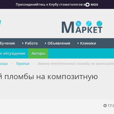
Присоединяйтесь к Клубу стоматологов в
бучение
Работа
Объявления
Клиники
е обсуждения
Авторы
огии
→
Терапия
→
Замена неэстетичной пломбы на композит
й пломбы на композитную
17.