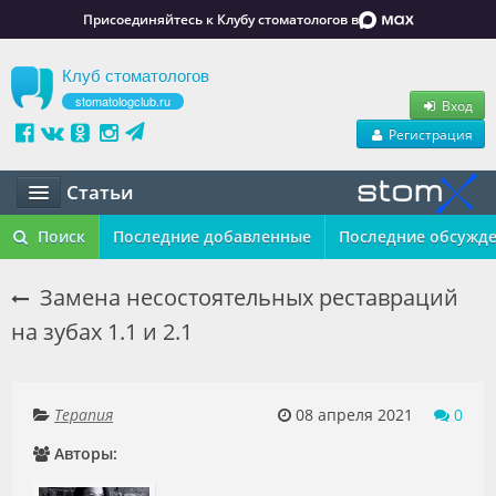
Присоединяйтесь к Клубу стоматологов в
Клуб стоматологов
stomatologclub.ru
Вход
Регистрация
Статьи
Статьи
Поиск
Последние добавленные
Последние обсужд
Маркет
Замена несостоятельных реставраций
на зубах 1.1 и 2.1
Обучение
Вакансии
Терапия
08 апреля 2021
0
Резюме
Авторы:
Объявления