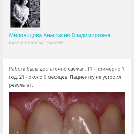
Видео
Форум
Клиники
Миловидова Анастасия Владимировна
Врач-стоматолог терапевт.
Специалисты
Галерея
Блоги
Работа была достаточно свежая. 11 - примерно 1
год, 21 - около 6 месяцев. Пациентку не устроил
Лаборатории
результат.