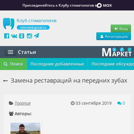
Присоединяйтесь к Клубу стоматологов в
Клуб стоматологов
stomatologclub.ru
Вход
Регистрация
Статьи
Статьи
Поиск
Последние добавленные
Последние обсужд
Маркет
Замена реставраций на передних зубах
Обучение
Вакансии
Терапия
03 сентября 2019
0
Авторы:
Резюме
Объявления