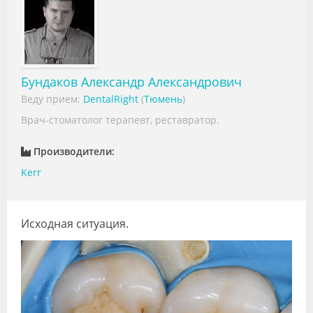
Видео
Форум
Клиники
Бундаков Александр Александрович
Веду прием:
DentalRight
(
Тюмень
)
Специалисты
Врач-стоматолог терапевт, реставратор.
Галерея
Производители:
Блоги
Kerr
Лаборатории
Исходная ситуация.