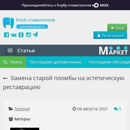
Присоединяйтесь к Клубу стоматологов в
Клуб стоматологов
stomatologclub.ru
Вход
Регистрация
Статьи
Статьи
Поиск
Последние добавленные
Последние обсужд
Маркет
Замена старой пломбы на эстетическую
реставрацию
Обучение
Вакансии
Терапия
04 августа 2021
0
Резюме
Авторы:
Объявления