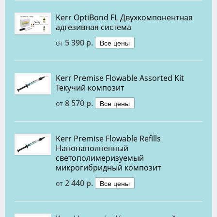
Kerr OptiBond FL Двухкомпонентная
адгезивная система
5 390 р.
Все цены
от
Kerr Premise Flowable Assorted Kit
Текучий композит
8 570 р.
Все цены
от
Kerr Premise Flowable Refills
Нанонаполненный
светополимеризуемый
микрогибридный композит
2 440 р.
Все цены
от