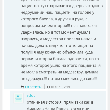
пациента, тут открывается дверь заходит в
недоумении наш пациетн, на голове у
которого бахила, а другая в руке, с
вопросом зачем вторая!!! не знаю как я
удержалась, но в тот момент думала
взорвусь, а медсестра присела напал и
начала делать вид что что-то ищет на
полу!!! я ему конечно объяснила куда
первая и вторая бахила одевается, но то
время которое ушло на этого пациента, я
не могла смотреть на медсестру, думала
не сдержусь!!! потом смеялись до слез!!!
Ответить
10.10.10, 2:19
sclub
отличная история, прям таки как в
фильме «Наша Раша», когда они