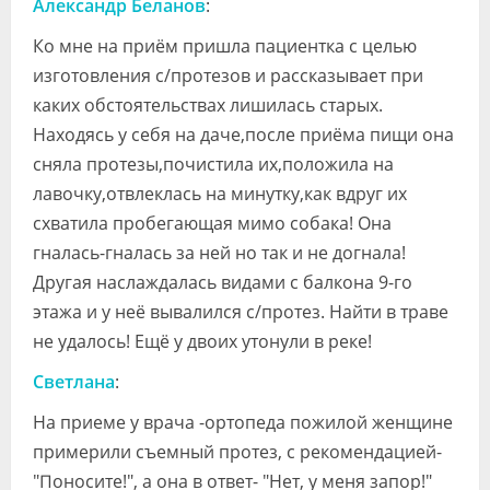
Александр Беланов
:
Видео
Ко мне на приём пришла пациентка с целью
Форум
изготовления с/протезов и рассказывает при
каких обстоятельствах лишилась старых.
Клиники
Находясь у себя на даче,после приёма пищи она
Специалисты
сняла протезы,почистила их,положила на
лавочку,отвлеклась на минутку,как вдруг их
Галерея
схватила пробегающая мимо собака! Она
Блоги
гналась-гналась за ней но так и не догнала!
Другая наслаждалась видами с балкона 9-го
Лаборатории
этажа и у неё вывалился с/протез. Найти в траве
не удалось! Ещё у двоих утонули в реке!
Светлана
:
На приеме у врача -ортопеда пожилой женщине
примерили съемный протез, с рекомендацией-
"Поносите!", а она в ответ- "Нет, у меня запор!"