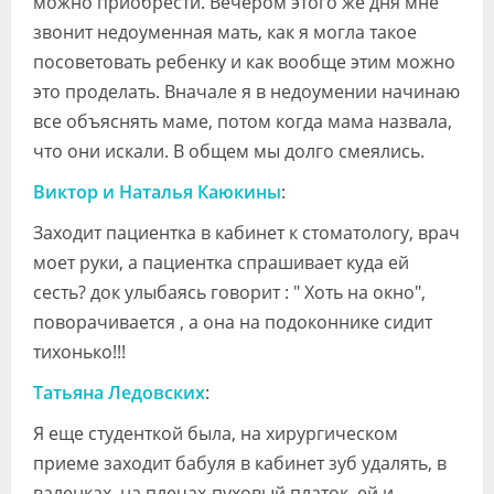
можно приобрести. Вечером этого же дня мне
звонит недоуменная мать, как я могла такое
посоветовать ребенку и как вообще этим можно
это проделать. Вначале я в недоумении начинаю
все объяснять маме, потом когда мама назвала,
что они искали. В общем мы долго смеялись.
Виктор и Наталья Каюкины
:
Заходит пациентка в кабинет к стоматологу, врач
моет руки, а пациентка спрашивает куда ей
сесть? док улыбаясь говорит : " Хоть на окно",
поворачивается , а она на подоконнике сидит
тихонько!!!
Татьяна Ледовских
:
Я еще студенткой была, на хирургическом
приеме заходит бабуля в кабинет зуб удалять, в
валенках, на плечах-пуховый платок, ей и