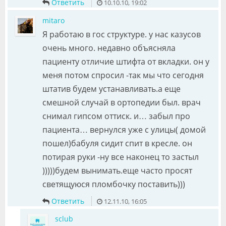
Ответить
10.10.10, 19:02
mitaro
Я работаю в гос структуре. у нас казусов
очень много. недавно объясняла
пациенту отличие штифта от вкладки. он у
меня потом спросил -так мы что сегодня
штатив будем устанавливать.а еще
смешной случай в ортопедии был. врач
снимал гипсом оттиск. и… забыл про
пациента… вернулся уже с улицы( домой
пошел)бабуля сидит спит в кресле. он
потирая руки -ну все наконец то застыл
)))))будем вынимать.еще часто просят
светящуюся пломбочку поставить)))
Ответить
12.11.10, 16:05
sclub