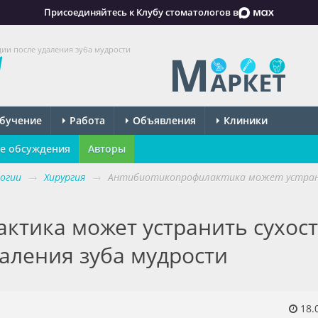
Присоединяйтесь к Клубу стоматологов в
ии после удаления зуба мудрости
бучение
Работа
Объявления
Клиники
е обсуждения
Авторы
огии
→
Хирургия
→
Антибиотикопрофилактика может устранит
ктика может устранить сухост
аления зуба мудрости
18.