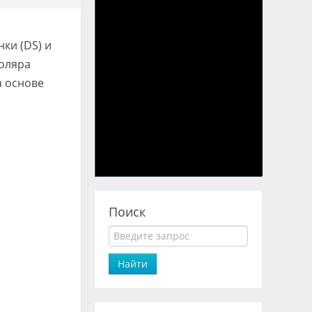
ки (DS) и
моляра
а основе
Поиск
Найти