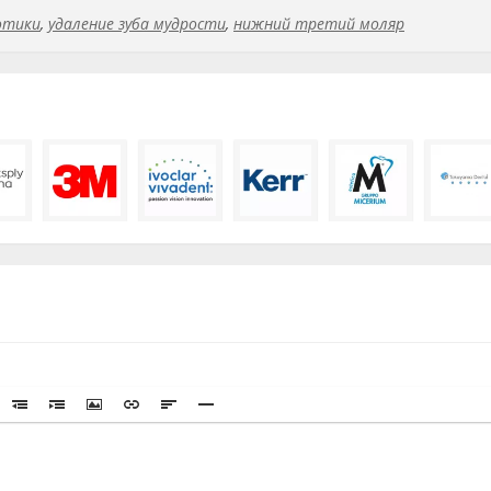
отики
,
удаление зуба мудрости
,
нижний третий моляр