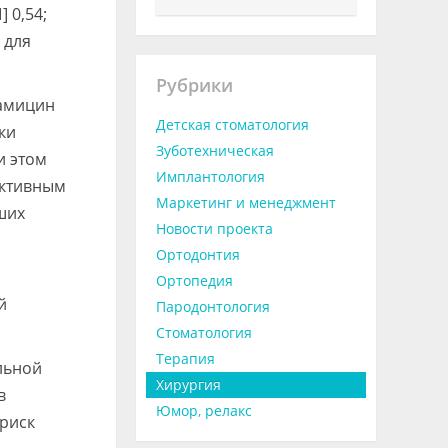
 0,54;
 для
Рубрики
дамицин
Детская стоматология
ки
Зуботехническая
ри этом
Имплантология
ективным
Маркетинг и менеджмент
ших
Новости проекта
Ортодонтия
Ортопедия
й
Пародонтология
Стоматология
Терапия
льной
Хирургия
в
Юмор, релакс
 риск