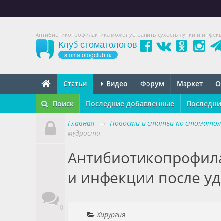
Антибиотикопрофилактика может устранить сухость лунки и инфекц
Клуб стоматологов
stomatologclub.ru
Статьи
Видео
Форум
Маркет
О
Поиск
Последние добавленные
Последни
Главная
→
Новости и статьи по стоматол
мудрости
Антибиотикопрофила
и инфекции после уд
0
Хирургия