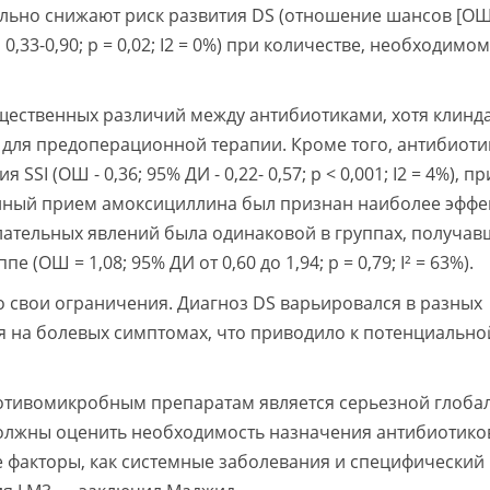
ельно снижают риск развития DS (отношение шансов [ОШ]
,33-0,90; р = 0,02; I2 = 0%) при количестве, необходимом
ущественных различий между антибиотиками, хотя клин
для предоперационной терапии. Кроме того, антибиоти
SI (ОШ - 0,36; 95% ДИ - 0,22- 0,57; р < 0,001; I2 = 4%), п
нный прием амоксициллина был признан наиболее эфф
лательных явлений была одинаковой в группах, получав
 (ОШ = 1,08; 95% ДИ от 0,60 до 1,94; р = 0,79; I² = 63%).
о свои ограничения. Диагноз DS варьировался в разных
я на болевых симптомах, что приводило к потенциально
противомикробным препаратам является серьезной глоба
должны оценить необходимость назначения антибиотико
е факторы, как системные заболевания и специфический