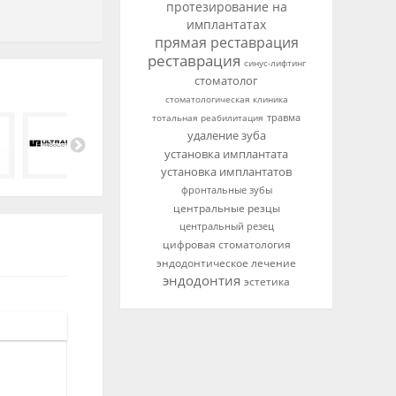
протезирование на
имплантатах
прямая реставрация
реставрация
синус-лифтинг
стоматолог
стоматологическая клиника
тотальная реабилитация
травма
удаление зуба
установка имплантата
установка имплантатов
фронтальные зубы
центральные резцы
центральный резец
цифровая стоматология
эндодонтическое лечение
эндодонтия
эстетика