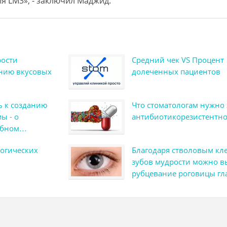
ия LM3», - заключил Маджид.
рости
Средний чек VS Процент
ению вкусовых
долеченных пациентов
ь к созданию
Что стоматологам нужно 
ы - о
антибиотикорезистентно
ебном
огических
Благодаря стволовым кле
зубов мудрости можно в
рубцевание роговицы гл