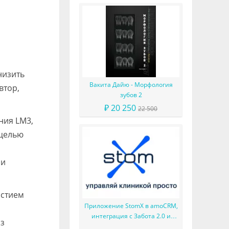
низить
Вакита Дайю - Морфология
втор,
зубов 2
₽ 20 250
22 500
ния LM3,
 целью
 и
астием
Приложение StomX в amoCRM,
интеграция с Забота 2.0 и
из
другие улучшения