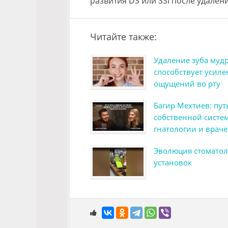
развития DS или SSI после удален
Читайте также:
Удаление зуба муд
способствует усил
ощущений во рту
Багир Мехтиев: пут
собственной систем
гнатологии и врач
мышлении
Эволюция стоматол
установок