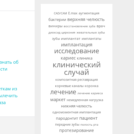
аугментация
CAD/CAM
E.max
верхняя челюсть
бактерии
виниры
врач
восстановление зуба
диоксид циркония
жевательные зубы
имплантат
зубы
имплантаты
имплантация
исследование
кариес
клиника
знать об
клинический
сти
случай
композитная реставрация
корневые каналы
коронка
ткам из
лечение
лечение кариеса
ылечить
маркет
немедленная нагрузка
аза
нижняя челюсть
одномоментная имплантация
пациент
пародонтит
передние зубы
полость рта
протезирование