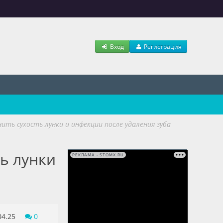
Вход
Регистрация
ь сухость лунки и инфекции после удаления зуба
ь лунки
РЕКЛАМА • STOMX.RU
04.25
0