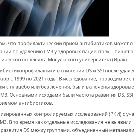
том, что профилактический прием антибиотиков может с
рации по удалению LM3 у здоровых пациентов», - пишет а
ического колледжа Мосульского университета (Ирак).
ибиотикопрофилактики в снижении DS и SSI после удале
зор с 1999 по 2021 годы. В исследование, проводимое с
ки с плацебо или без лечения, были включены здоровые
M3. Основными исходами были частота развития DS, SSI
приемом антибиотиков.
мизированных контролируемых исследований (РКИ) с уч
M3. В то время как отдельные исследования не выявили
е развития DS между группами, объединенный метаанал