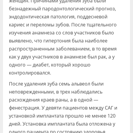
женщин. Причинами удаления зуба были
безнадежный пародонтологический прогноз,
эндодонтическая патология, поддесневой
кариес и переломы зубов. После тщательного
изучения анамнеза со слов участников было
выявлено, что гипертония была наиболее
распространенным заболеванием, в то время
как у двух участников в анамнезе был рак, а у
одного — диабет, который хорошо
контролировался.
После удаления зуба семь альвеол были
неповрежденными, в трех наблюдались
расхождения краев раны, а в одной —
фенестрация. У девяти пациентов между САГ и
установкой имплантата прошло не менее 120
дней. Установка имплантата была отложена у
одного пациента по состоянию здоровья.