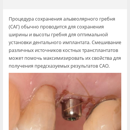
Видео
Форум
Процедура сохранения альвеолярного гребня
(САГ) обычно проводится для сохранения
Клиники
ширины и высоты гребня для оптимальной
Специалисты
установки дентального имплантата. Смешивание
различных источников костных трансплантатов
Галерея
может помочь максимизировать их свойства для
получения предсказуемых результатов CАО.
Блоги
Лаборатории