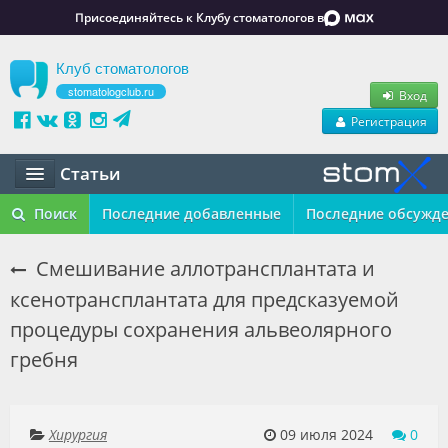
Присоединяйтесь к Клубу стоматологов в
Клуб стоматологов
stomatologclub.ru
Вход
Регистрация
Статьи
Статьи
Поиск
Последние добавленные
Последние обсужд
Маркет
Смешивание аллотрансплантата и
ксенотрансплантата для предсказуемой
Обучение
процедуры сохранения альвеолярного
Вакансии
гребня
Резюме
Объявления
Хирургия
09 июля 2024
0