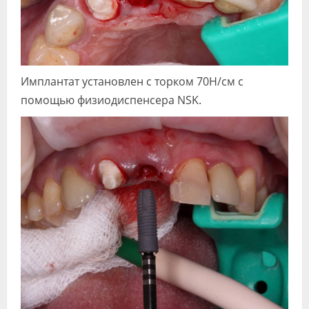
Имплантат установлен с торком 70Н/см с
помощью физиодиспенсера NSK.