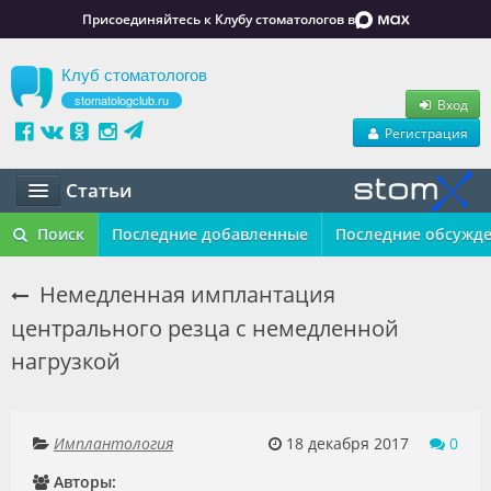
Присоединяйтесь к Клубу стоматологов в
Клуб стоматологов
stomatologclub.ru
Вход
Регистрация
Статьи
Статьи
Поиск
Последние добавленные
Последние обсужд
Маркет
Немедленная имплантация
центрального резца с немедленной
Обучение
нагрузкой
Вакансии
Резюме
Имплантология
18 декабря 2017
0
Объявления
Авторы: