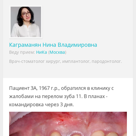
Видео
Форум
Клиники
Специалисты
Каграманян Нина Владимировна
Веду прием:
НиКа
(
Москва
)
Галерея
Врач-стоматолог хирург, имплантолог, пародонтолог.
Блоги
Лаборатории
Пациент ЗА, 1967 г.р., обратился в клинику с
жалобами на перелом зуба 11. В планах -
командировка через 3 дня.