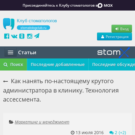
Присоединяйтесь к Клубу стоматологов в
Клуб стоматологов
stomatologclub.ru
Вход
Регистрация
Статьи
Статьи
Поиск
Последние добавленные
Последние обсужд
Маркет
Как нанять по-настоящему крутого
администратора в клинику. Технология
Обучение
ассессмента.
Вакансии
Резюме
Маркетинг и менеджмент
Объявления
13 июля 2016
2