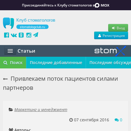
Присоединяйтесь к Клубу стоматологов в
Клуб стоматологов
stomatologclub.ru
Вход
Регистрация
Статьи
Статьи
Поиск
Последние добавленные
Последние обсужд
Маркет
Привлекаем поток пациентов силами
партнеров
Обучение
Вакансии
Маркетинг и менеджмент
Резюме
07 сентября 2016
0
Объявления
Авторы: