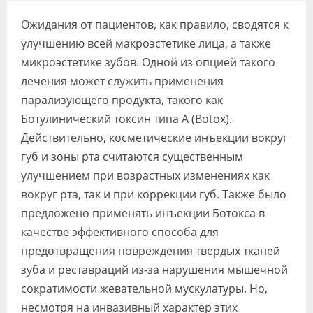
Видео
Ожидания от пациентов, как правило, сводятся к
Форум
улучшению всей макроэстетике лица, а также
микроэстетике зубов. Одной из опцией такого
Клиники
лечения может служить применения
парализующего продукта, такого как
Специалисты
Ботулинический токсин типа А (Botox).
Галерея
Действительно, косметические инъекции вокруг
губ и зоны рта считаются существенным
Блоги
улучшением при возрастных изменениях как
Лаборатории
вокруг рта, так и при коррекции губ. Также было
предложено применять инъекции Ботокса в
качестве эффективного способа для
предотвращения повреждения твердых тканей
зуба и реставраций из-за нарушения мышечной
сократимости жевательной мускулатуры. Но,
несмотря на инвазивный характер этих