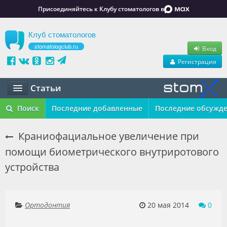
Присоединяйтесь к Клубу стоматологов в
Клуб стоматологов
stomatologclub.ru
Вход
Регистрация
Статьи
Статьи
Поиск
Последние добавленные
Последние обсужд
Маркет
Краниофациальное увеличение при
помощи биометрического внутриротового
Обучение
устройства
Вакансии
Резюме
Ортодонтия
20 мая 2014
0
Объявления