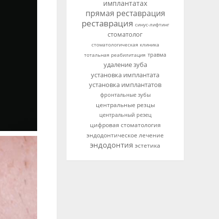
имплантатах
прямая реставрация
реставрация
синус-лифтинг
стоматолог
стоматологическая клиника
тотальная реабилитация
травма
удаление зуба
установка имплантата
установка имплантатов
фронтальные зубы
центральные резцы
центральный резец
цифровая стоматология
эндодонтическое лечение
эндодонтия
эстетика