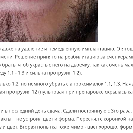
ов даже на удаление и немедленную имплантацию. Отяг
ремени. Решение принято на реабилитацию за счет кера
 брать, чтоб украсть с него на двоечку, так как очень ма
 1.1 - 1.3 и сильна протрузия 1.2).
ко 1.2, но немного убрать с апроксималок 1.1, 1.3. Нач
ьная протрузия 12 (пульповая при препаровке скрылась ка
и в последний день сдача. Сдали постоянную с 3го раза.
кты + не устроил цвет и форма. Переснял с коронкой на
 и цвет. Вторая попытка тоже мимо - цвет хорошо, форм