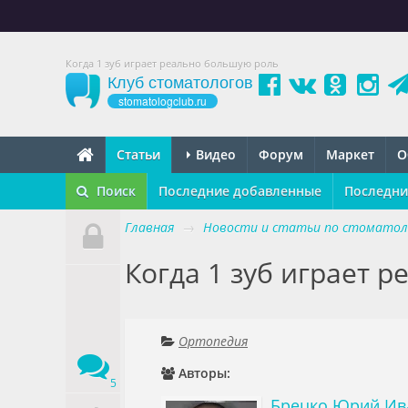
Когда 1 зуб играет реально большую роль
Клуб стоматологов
stomatologclub.ru
Статьи
Видео
Форум
Маркет
О
Поиск
Последние добавленные
Последни
Главная
→
Новости и статьи по стоматол
Когда 1 зуб играет 
Ортопедия
Авторы:
5
Брецко Юрий Ив