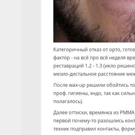
Категоричный отказ от орто, гот
фактор - на всё про всё неделя в
реставраций 1.2 - 1.3 (икло решено
мезио-дистальное расстояние между
После wax-up решили обойтись толь
проф. гигиены, эндо, так как сил
полагалось).
Далее оттиски, времянка из PMMA 
первой почему-то разошлись конта
техник подправил контакты, форму