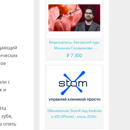
Видеозапись. Авторский курс
ощающий
Михаила Соломонова -
Сложные случаи в эндодонтии
мических
₽ 7 300
лое
али с
к и
 На
Обновление StomX под Android
 зубе,
и iOS (iPhone) - июль 2026г.
а опять