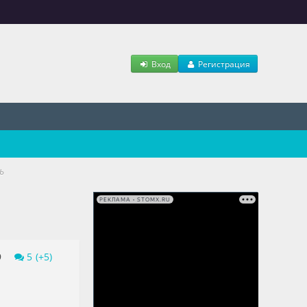
Вход
Регистрация
ь
РЕКЛАМА • STOMX.RU
9
5