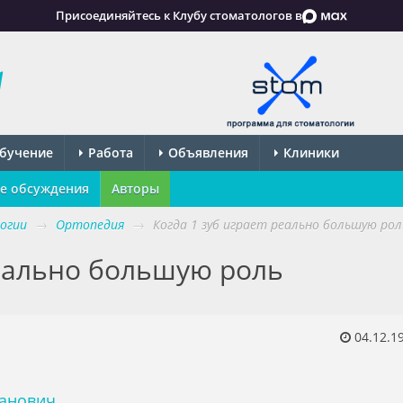
Присоединяйтесь к Клубу стоматологов в
бучение
Работа
Объявления
Клиники
е обсуждения
Авторы
огии
→
Ортопедия
→
Когда 1 зуб играет реально большую рол
реально большую роль
04.12.1
анович