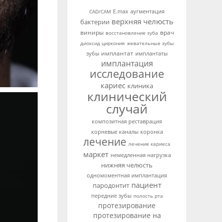
аугментация
CAD/CAM
E.max
верхняя челюсть
бактерии
виниры
врач
восстановление зуба
диоксид циркония
жевательные зубы
имплантат
зубы
имплантаты
имплантация
исследование
кариес
клиника
клинический
случай
композитная реставрация
корневые каналы
коронка
лечение
лечение кариеса
маркет
немедленная нагрузка
нижняя челюсть
одномоментная имплантация
пациент
пародонтит
передние зубы
полость рта
протезирование
протезирование на