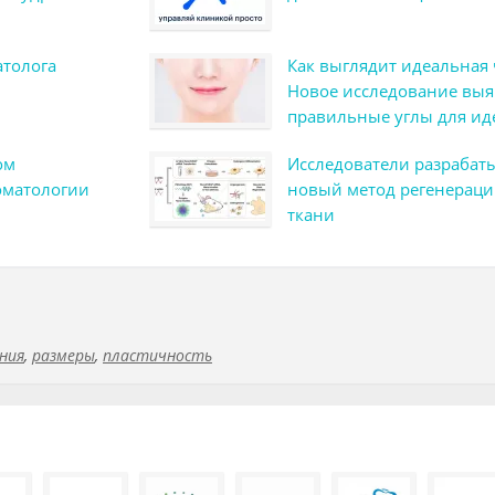
атолога
Как выглядит идеальная 
Новое исследование вы
правильные углы для ид
формы лица
ом
Исследователи разрабат
оматологии
новый метод регенераци
ткани
ния
,
размеры
,
пластичность