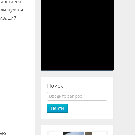
чившиеся
ыли нужны
изаций,
Поиск
Найти
ную