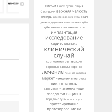
аугментация
CAD/CAM
E.max
верхняя челюсть
бактерии
виниры
врач
восстановление зуба
диоксид циркония
жевательные зубы
имплантат
зубы
имплантаты
имплантация
исследование
кариес
клиника
клинический
случай
композитная реставрация
корневые каналы
коронка
лечение
лечение кариеса
маркет
немедленная нагрузка
нижняя челюсть
одномоментная имплантация
пациент
пародонтит
передние зубы
полость рта
протезирование
протезирование на