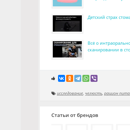
Детский страх стом
Всё о интраоральн
сканировании в ст
исследование
,
челюсть
,
рацион пита
Статьи от брендов