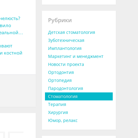
челюсть?
Рубрики
явило
еальной
Детская стоматология
Зуботехническая
ывают
Имплантология
и костной
Маркетинг и менеджмент
Новости проекта
Ортодонтия
Ортопедия
Пародонтология
Стоматология
Терапия
Хирургия
Юмор, релакс