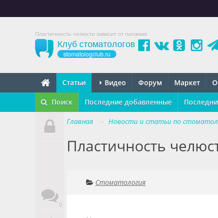
Пластичность челюсти зависит от питания
Клуб стоматологов
stomatologclub.ru
Статьи
Видео
Форум
Маркет
О
Поиск
Последние добавленные
Последни
Главная
→
Новости и статьи по стоматол
Пластичность челюст
Стоматология
0