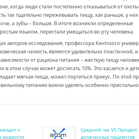
ни, когда люди стали постепенно отказываться от охоты
ть так тщательно пережевывать пищу, как раньше, у них 
роче, а зубы – больше. В итоге возникли определенные
простым языком, перестали умещаться во рту человека.
щих авторов исследования, профессора Кентского универ
овеческая челюсть является удивительно пластичной, и
зависимости от рациона питания – жесткую пищу человек
 в этом случае может достигать 10%. Это касается и дете
ладает мягкая пища, может портиться прикус. По этой п
равильному питанию важно уделять особенно пристально
риводит к
Средний чек VS Процент
в мудрости
долеченных пациентов