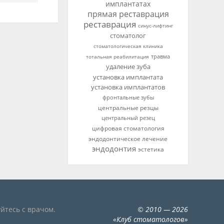
имплантатах
прямая реставрация
реставрация
синус-лифтинг
стоматолог
стоматологическая клиника
тотальная реабилитация
травма
удаление зуба
установка имплантата
установка имплантатов
фронтальные зубы
центральные резцы
центральный резец
цифровая стоматология
эндодонтическое лечение
эндодонтия
эстетика
йтесь с врачом.
©
2010
— 2026
«
Клуб стоматологов
»