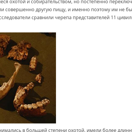
иеся охотой и собирательством, но постепенно переклю
яли совершенно другую пищу, и именно поэтому им не б
Исследователи сравнили черепа представителей 11 цивил
занимались в большей степени охотой, имели более длин