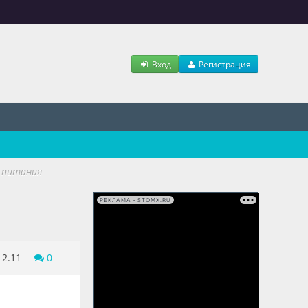
Вход
Регистрация
 питания
РЕКЛАМА • STOMX.RU
12.11
0