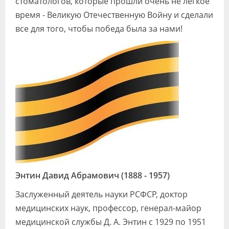
стоматологов, которые прошли очень не легкое
Видео
время - Великую Отечественную Войну и сделали
все для того, чтобы победа была за нами!
Форум
Клиники
Специалисты
Галерея
Блоги
Лаборатории
Энтин Давид Абрамович (1888 - 1957)
Заслуженный деятель науки РСФСР, доктор
медицинских наук, профессор, генерал-майор
медицинской службы Д. А. Энтин с 1929 по 1951