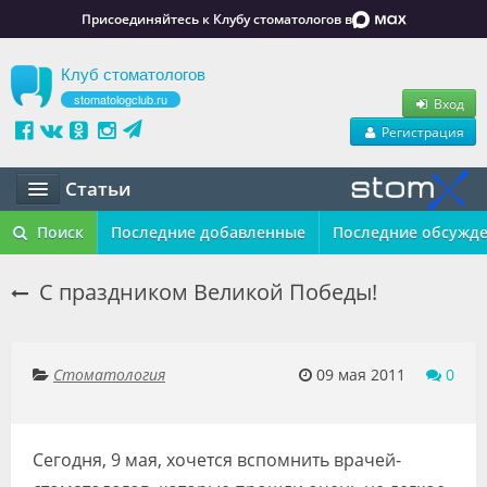
Присоединяйтесь к Клубу стоматологов в
Клуб стоматологов
stomatologclub.ru
Вход
Регистрация
Статьи
Статьи
Поиск
Последние добавленные
Последние обсужд
Маркет
С праздником Великой Победы!
Обучение
Вакансии
Стоматология
09 мая 2011
0
Резюме
Сегодня, 9 мая, хочется вспомнить врачей-
Объявления