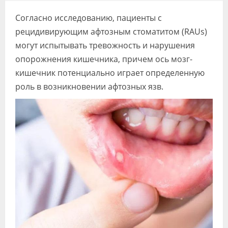
Видео
Согласно исследованию, пациенты с
Форум
рецидивирующим афтозным стоматитом (RAUs)
могут испытывать тревожность и нарушения
Клиники
опорожнения кишечника, причем ось мозг-
кишечник потенциально играет определенную
Специалисты
роль в возникновении афтозных язв.
Галерея
Блоги
Лаборатории