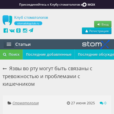
Присоединяйтесь к Клубу стоматологов в
Клуб стоматологов
stomatologclub.ru
Вход
Регистрация
Статьи
Статьи
Поиск
Последние добавленные
Последние обсужд
Маркет
Язвы во рту могут быть связаны с
тревожностью и проблемами с
Обучение
кишечником
Вакансии
Резюме
Стоматология
27 июня 2025
0
Объявления