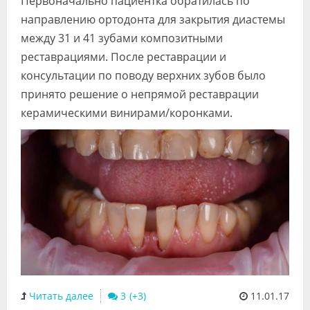
Первоначально пациентка обратилась по
Видео
направлению ортодонта для закрытия диастемы
между 31 и 41 зубами композитными
Форум
реставрациями. После реставрации и
Клиники
консультации по поводу верхних зубов было
принято решение о непрямой реставрации
Специалисты
керамическими винирами/коронками.
Галерея
Блоги
Лаборатории
Читать далее
3
11.01.17