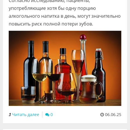
Согласно исследованию, пациенты,
Видео
употребляющие хотя бы одну порцию
алкогольного напитка в день, могут значительно
Форум
повысить риск полной потери зубов.
Клиники
Специалисты
Галерея
Блоги
Лаборатории
Читать далее
0
06.06.25