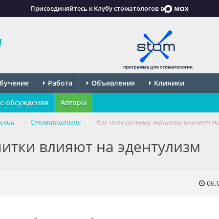
Присоединяйтесь к Клубу стоматологов в
бучение
Работа
Объявления
Клиники
е обсуждения
Авторы
огии
→
Стоматология
→
Как алкогольные напитки влияют н
питки влияют на эдентулизм
06.