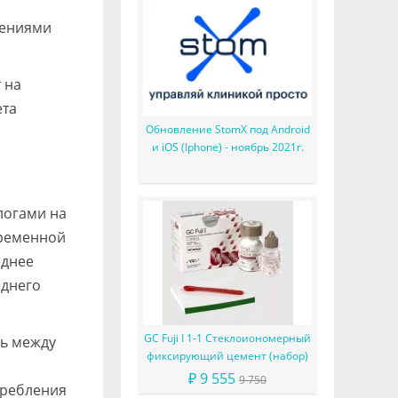
щениями
 на
ета
Обновление StomX под Android
и iOS (Iphone) - ноябрь 2021г.
логами на
еременной
еднее
еднего
GC Fuji I 1-1 Стеклоиономерный
зь между
фиксирующий цемент (набор)
₽ 9 555
9 750
требления