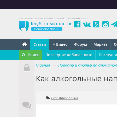
Как алкогольные напитки влияют на эдентулизм
Клуб стоматологов
stomatologclub.ru
Статьи
Видео
Форум
Маркет
О
Поиск
Последние добавленные
Последни
Главная
→
Новости и статьи по стоматол
Как алкогольные на
Стоматология
0