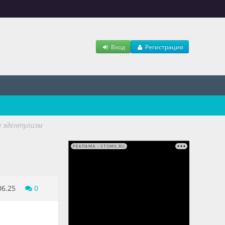
Вход
Регистрация
а эдентулизм
РЕКЛАМА • STOMX.RU
06.25
0