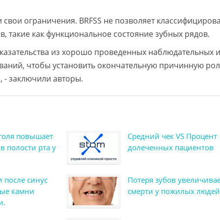
и свои ограничения. BRFSS не позволяет классифициров
в, такие как функциональное состояние зубных рядов.
азательства из хорошо проведенных наблюдательных 
ваний, чтобы установить окончательную причинную ро
, - заключили авторы.
голя повышает
Средний чек VS Процент
в полости рта у
долеченных пациентов
 после синус
Потеря зубов увеличивае
ные камни
смерти у пожилых людей
и.