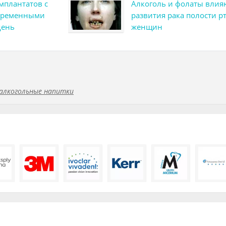
мплантатов с
Алкоголь и фолаты влияю
 временными
развития рака полости рт
день
женщин
алкогольные напитки