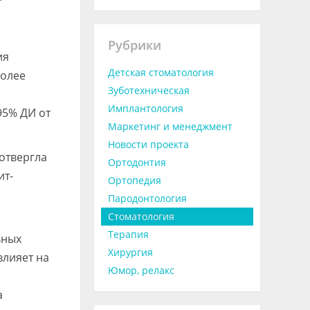
Рубрики
ия
Детская стоматология
более
Зуботехническая
Имплантология
95% ДИ от
Маркетинг и менеджмент
Новости проекта
отвергла
Ортодонтия
ит-
Ортопедия
Пародонтология
Стоматология
Терапия
ьных
Хирургия
влияет на
Юмор, релакс
а