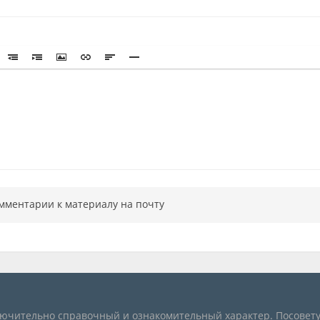
мментарии к материалу на почту
лючительно справочный и ознакомительный характер. Посовету