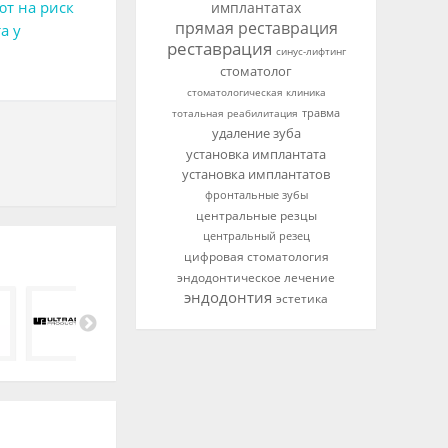
т на риск
имплантатах
прямая реставрация
а у
реставрация
синус-лифтинг
стоматолог
стоматологическая клиника
тотальная реабилитация
травма
удаление зуба
установка имплантата
установка имплантатов
фронтальные зубы
центральные резцы
центральный резец
цифровая стоматология
эндодонтическое лечение
эндодонтия
эстетика