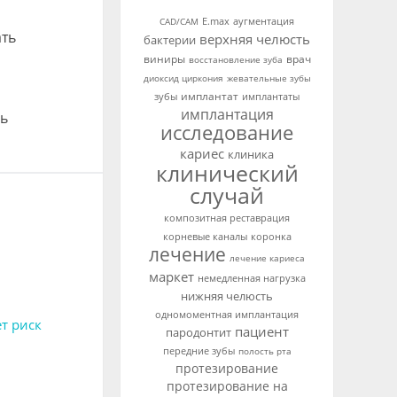
аугментация
CAD/CAM
E.max
ать
верхняя челюсть
бактерии
виниры
врач
восстановление зуба
диоксид циркония
жевательные зубы
и
имплантат
зубы
имплантаты
имплантация
ль
исследование
кариес
клиника
клинический
случай
композитная реставрация
корневые каналы
коронка
лечение
лечение кариеса
маркет
немедленная нагрузка
нижняя челюсть
одномоментная имплантация
т риск
пациент
пародонтит
передние зубы
полость рта
протезирование
протезирование на