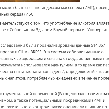
я может быть связано индексом массы тела (ИМТ), посе
нью сердца (ИБС).
видетельствуют о том, что употребление алкоголя влияет
главе с Себастьяном-Эдгаром Баумайстером из Университ
исследовании были проанализированы данные 514 357
просов в США - BRFSS. Эта система собирает данные о
вязанных со здоровьем и связана с государственными на
результата использовался эдентулизм, в то время как п
ичество выпитых напитков в день", определяемый как ср
ных напитков, потребляемых ежедневно в течение посл
струментальной переменной (IV) оценивало взаимосвя
лизмом, а также потенциальными посредниками (ИМТ и
 положительного контроля также оценивали влияние по