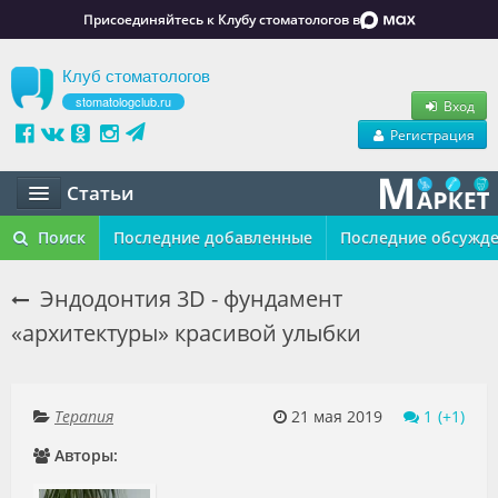
Присоединяйтесь к Клубу стоматологов в
Клуб стоматологов
stomatologclub.ru
Вход
Регистрация
Статьи
Статьи
Поиск
Последние добавленные
Последние обсужд
Маркет
Эндодонтия 3D - фундамент
«архитектуры» красивой улыбки
Обучение
Вакансии
Терапия
21 мая 2019
1
Резюме
Авторы:
Объявления