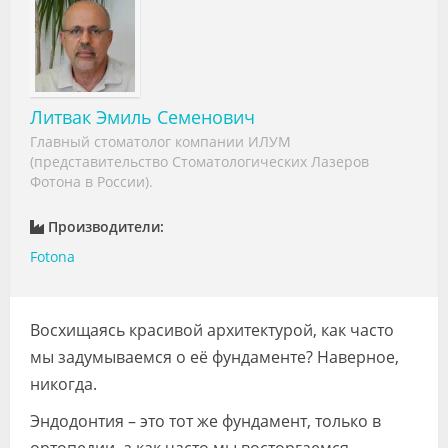
Видео
Форум
Клиники
Литвак Эмиль Семенович
Главный стоматолог компании ИЛУМ
Специалисты
(представительство Стоматологических Лазеров
Фотона в России).
Галерея
Производители:
Блоги
Fotona
Лаборатории
Восхищаясь красивой архитектурой, как часто
мы задумываемся о её фундаменте? Наверное,
никогда.
Эндодонтия – это тот же фундамент, только в