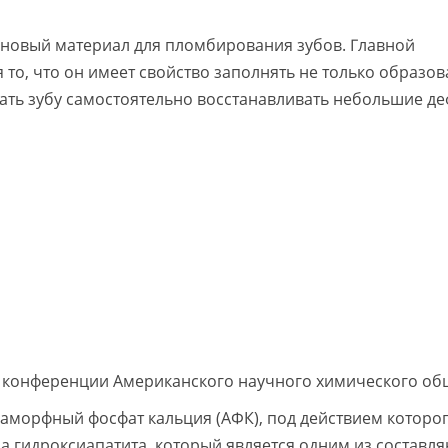
новый материал для пломбирования зубов. Главной
 то, что он имеет свойство заполнять не только образо
гать зубу самостоятельно восстанавливать небольшие де
а конференции Американского научного химического об
аморфный фосфат кальция (АФК), под действием которо
а гидроксиапатита, который является одним из составл