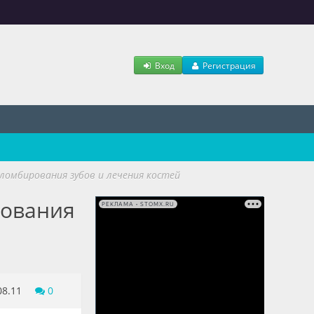
Вход
Регистрация
ломбирования зубов и лечения костей
рования
РЕКЛАМА • STOMX.RU
08.11
0