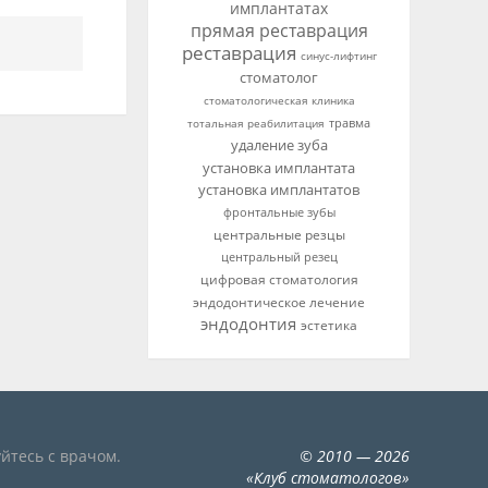
имплантатах
прямая реставрация
реставрация
синус-лифтинг
стоматолог
стоматологическая клиника
тотальная реабилитация
травма
удаление зуба
установка имплантата
установка имплантатов
фронтальные зубы
центральные резцы
центральный резец
цифровая стоматология
эндодонтическое лечение
эндодонтия
эстетика
йтесь с врачом.
©
2010
— 2026
«
Клуб стоматологов
»