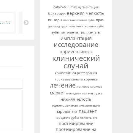
аугментация
CAD/CAM
E.max
верхняя челюсть
бактерии
виниры
врач
восстановление зуба
диоксид циркония
жевательные зубы
имплантат
зубы
имплантаты
имплантация
исследование
кариес
клиника
клинический
случай
композитная реставрация
корневые каналы
коронка
лечение
лечение кариеса
маркет
немедленная нагрузка
нижняя челюсть
одномоментная имплантация
пациент
пародонтит
передние зубы
полость рта
протезирование
протезирование на