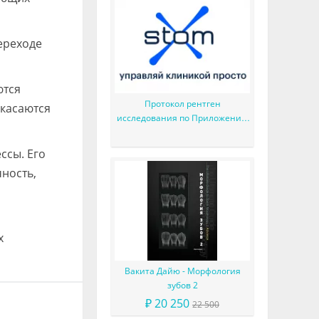
ереходе
ются
Протокол рентген
икасаются
исследования по Приложению
N34, новый отчет и много
мелких доработок
ссы. Его
ность,
х
Вакита Дайю - Морфология
зубов 2
₽ 20 250
22 500