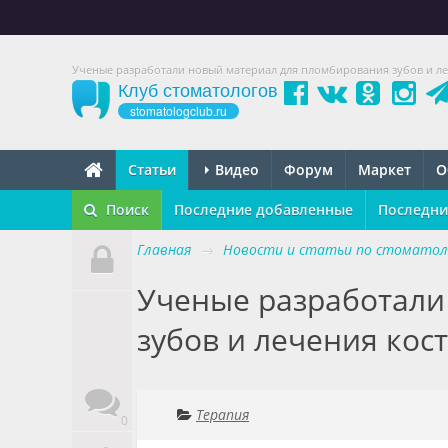
Ученые разработали новый материал для пломбирования зубов и ле
Клуб стоматологов
stomatologclub.ru
Статьи
Видео
Форум
Маркет
О
Поиск
Последние добавленные
Последни
Главная
→
Новости и статьи по стоматол
Ученые разработали
зубов и лечения кос
Терапия
0