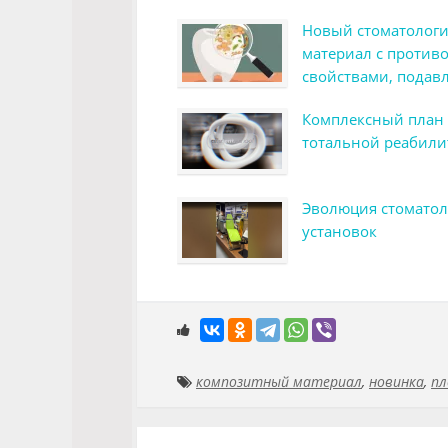
Новый стоматолог
материал с проти
свойствами, подав
бактериальных би
Комплексный план
тотальной реабил
Эволюция стоматол
установок
композитный материал
,
новинка
,
пл