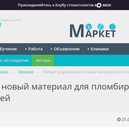
Присоединяйтесь к Клубу стоматологов в
чения костей
бучение
Работа
Объявления
Клиники
е обсуждения
Авторы
огии
→
Терапия
→
Ученые разработали новый материал для п
 новый материал для пломби
тей
21.