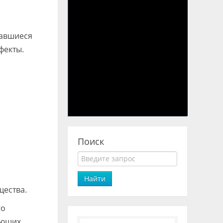
вавшиеся
фекты.
Поиск
Найти
щества.
го
яющих