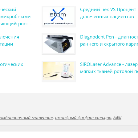
ический
Средний чек VS Процент
вомикробными
долеченных пациентов
ляющий рост
опленок
 лечения
Diagnodent Pen - диагнос
итации
раннего и скрытого кари
огических
SIROLaser Advance - лазер
мягких тканей ротовой п
омбировочный материал
,
аморфный фосфат кальция
,
АФК