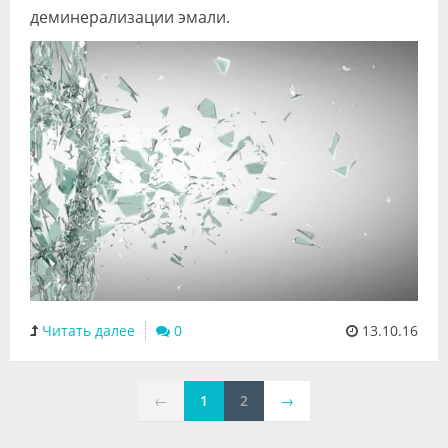
деминерализации эмали.
Читать далее
0
13.10.16
←
1
2
→