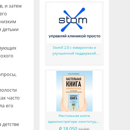
, и затем
его
 низким
я детьми
твующих
StomX 2.0 с экварингом и
улучшенной поддержкой
лохого
онлайн-касс
опросы,
полости
как часто
ла его
Настольная книга
администратора: конституция
 детстве
вашего ресепшена
₽ 18 050
19 000