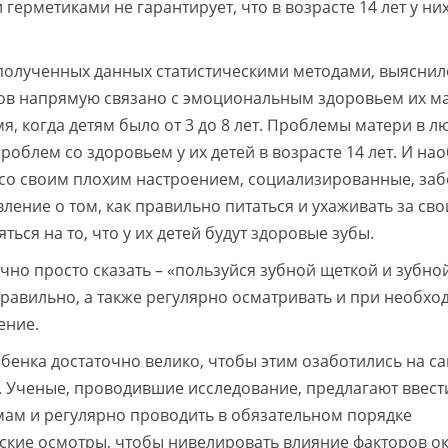
рметиками не гарантирует, что в возрасте 14 лет у них
 полученных данных статистическими методами, выяснил
ков напрямую связано с эмоциональным здоровьем их м
я, когда детям было от 3 до 8 лет. Проблемы матери в л
роблем со здоровьем у их детей в возрасте 14 лет. И нао
со своим плохим настроением, социализированные, за
ление о том, как правильно питаться и ухаживать за св
ься на то, что у их детей будут здоровые зубы.
очно просто сказать – «пользуйся зубной щеткой и зубно
 правильно, а также регулярно осматривать и при необх
ение.
енка достаточно велико, чтобы этим озаботились на с
 Ученые, проводившие исследование, предлагают ввест
мам и регулярно проводить в обязательном порядке
ские осмотры, чтобы нивелировать влияние факторов о