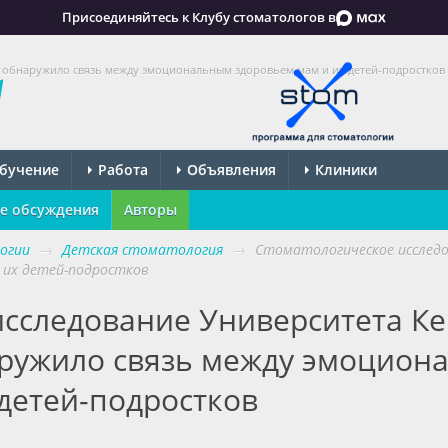
Присоединяйтесь к Клубу стоматологов в
в обнаружило связь между эмоциональным здоровьем мам и их детей-подростков
бучение
Работа
Объявления
Клиники
е обсуждения
Авторы
огии
→
Детская стоматология
→
Стоматологическое исследо
 их детей-подростков
исследование Университета Ке
аружило связь между эмоцион
детей-подростков