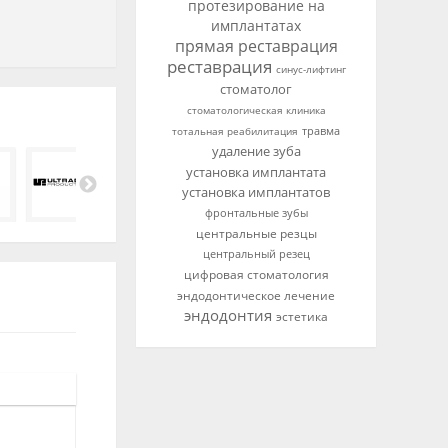
протезирование на
имплантатах
прямая реставрация
реставрация
синус-лифтинг
стоматолог
стоматологическая клиника
тотальная реабилитация
травма
удаление зуба
установка имплантата
установка имплантатов
фронтальные зубы
центральные резцы
центральный резец
цифровая стоматология
эндодонтическое лечение
эндодонтия
эстетика