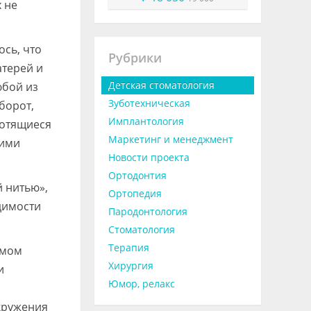
 не
ось, что
Рубрики
атерей и
Детская стоматология
юбой из
Зуботехническая
борот,
Имплантология
ботящиеся
Маркетинг и менеджмент
оими
Новости проекта
Ортодонтия
й нитью»,
Ортопедия
одимости
Пародонтология
Стоматология
Терапия
амом
Хирургия
и
Юмор, релакс
кружения