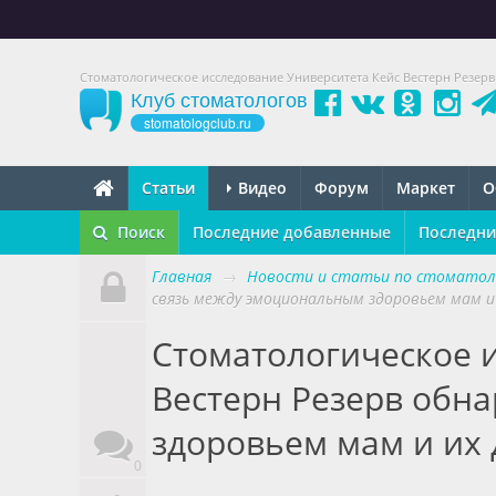
Стоматологическое исследование Университета Кейс Вестерн Резер
Клуб стоматологов
stomatologclub.ru
Статьи
Видео
Форум
Маркет
О
Поиск
Последние добавленные
Последни
Главная
→
Новости и статьи по стоматол
связь между эмоциональным здоровьем мам и
Стоматологическое 
Вестерн Резерв обн
здоровьем мам и их 
0