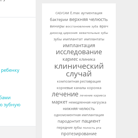
аугментация
CAD/CAM
E.max
верхняя челюсть
бактерии
виниры
врач
восстановление зуба
диоксид циркония
жевательные зубы
имплантат
зубы
имплантаты
имплантация
исследование
кариес
клиника
клинический
 ребенку
случай
композитная реставрация
корневые каналы
коронка
лечение
лечение кариеса
убами
маркет
немедленная нагрузка
ю зубную
нижняя челюсть
одномоментная имплантация
пациент
пародонтит
передние зубы
полость рта
протезирование