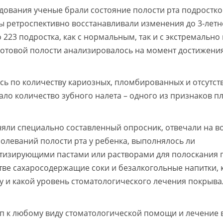
дования ученые брали состояние полости рта подростков
 ретроспективно восстанавливали изменения до 3-летн
 223 подростка, как с нормальным, так и с экстремально
ротовой полости анализировалось на момент достижени
сь по количеству кариозных, пломбированных и отсутс
ало количество зубного налета – одного из признаков п
яли специально составленный опросник, отвечали на в
олеваний полости рта у ребенка, выполнялось ли
тизирующими пастами или растворами для полоскания 
стве сахаросодержащие соки и безалкогольные напитки, 
гу и какой уровень стоматологического лечения покрыва
уп к любому виду стоматологической помощи и лечение в