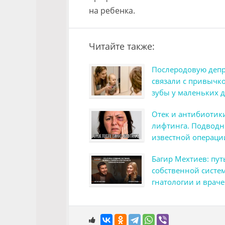
на ребенка.
Читайте также:
Послеродовую депр
связали с привычк
зубы у маленьких 
Отек и антибиотики
лифтинга. Подвод
известной операци
Багир Мехтиев: пут
собственной систем
гнатологии и врач
мышлении