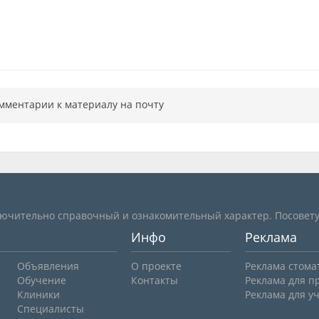
мментарии к материалу на почту
лючительно справочный и ознакомительный характер. Посовету
Инфо
Реклама
Объявления
О проекте
Реклама стома
Обучение
Контакты
Реклама для п
Клиники
Реклама для у
Специалисты