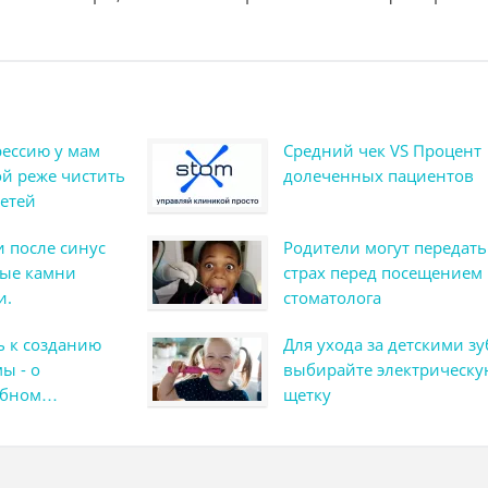
ессию у мам
Средний чек VS Процент
ой реже чистить
долеченных пациентов
детей
 после синус
Родители могут передать
ные камни
страх перед посещением
и.
стоматолога
ь к созданию
Для ухода за детскими з
ы - о
выбирайте электрическу
ебном
щетку