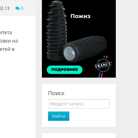
02.13
0
итета
овки на
етей в
Поиск
Найти