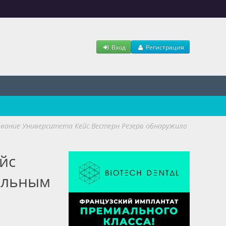
Вход
Регистрация
вание Университета Кейс Вестерн Резерв обнаружило
йс
альным