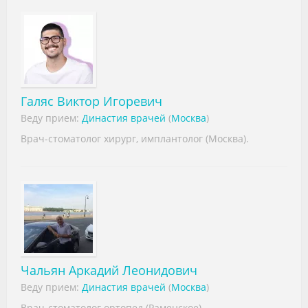
Видео
Форум
Клиники
Специалисты
Галяс Виктор Игоревич
Веду прием:
Династия врачей
(
Москва
)
Галерея
Врач-стоматолог хирург, имплантолог (Москва).
Блоги
Лаборатории
Чальян Аркадий Леонидович
Веду прием:
Династия врачей
(
Москва
)
Врач-стоматолог ортопед (Раменское).