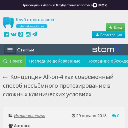
Присоединяйтесь к Клубу стоматологов в
Клуб стоматологов
stomatologclub.ru
Вход
Регистрация
Статьи
Статьи
Поиск
Последние добавленные
Последние обсужд
Маркет
Концепция All-on-4 как современный
способ несъёмного протезирование в
Обучение
сложных клинических условиях
Вакансии
Резюме
Имплантология
29 января 2018
0
Объявления
Авторы: