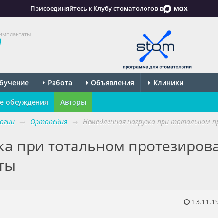
Присоединяйтесь к Клубу стоматологов в
 имплантаты
бучение
Работа
Объявления
Клиники
е обсуждения
Авторы
огии
→
Ортопедия
→
Немедленная нагрузка при тотальном 
ка при тотальном протезиров
ты
13.11.1