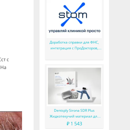
Доработка справки для ФНС,
интеграция с ПроДокторов,
списание товаров при продаже
ст с
и многое другое
 На
Dentsply Sirona SDR Plus
Жидкотекучий материал для
жевательных зубов
₽ 1 543