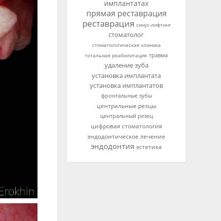
имплантатах
прямая реставрация
реставрация
синус-лифтинг
стоматолог
стоматологическая клиника
тотальная реабилитация
травма
удаление зуба
установка имплантата
установка имплантатов
фронтальные зубы
центральные резцы
центральный резец
цифровая стоматология
эндодонтическое лечение
эндодонтия
эстетика