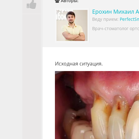
Авторы:
Ерохин Михаил 
Веду прием:
PerfectS
Врач-стоматолог орт
Исходная ситуация.