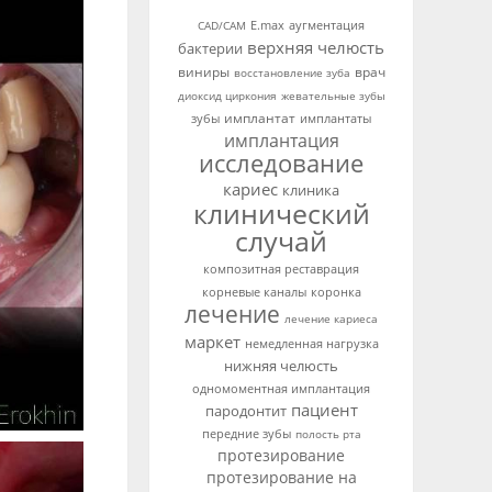
аугментация
CAD/CAM
E.max
верхняя челюсть
бактерии
виниры
врач
восстановление зуба
диоксид циркония
жевательные зубы
имплантат
зубы
имплантаты
имплантация
исследование
кариес
клиника
клинический
случай
композитная реставрация
корневые каналы
коронка
лечение
лечение кариеса
маркет
немедленная нагрузка
нижняя челюсть
одномоментная имплантация
пациент
пародонтит
передние зубы
полость рта
протезирование
протезирование на