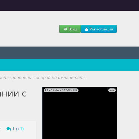
Вход
Регистрация
протезировании с опорой на имплантаты
ании с
РЕКЛАМА • STOMX.RU
9
1