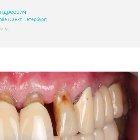
Андреевич
mile
(
Санкт-Петербург
)
опед.