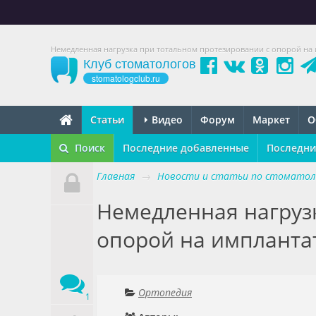
Немедленная нагрузка при тотальном протезировании с опорой на
Клуб стоматологов
stomatologclub.ru
Статьи
Видео
Форум
Маркет
О
Поиск
Последние добавленные
Последни
Главная
→
Новости и статьи по стоматол
Немедленная нагруз
опорой на импланта
Ортопедия
1