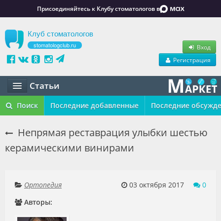
Присоединяйтесь к Клубу стоматологов в
Клуб стоматологов
stomatologclub.ru
Вход
Регистрация
Статьи
Статьи
Поиск
Последние добавленные
Последние обсужд
Маркет
Непрямая реставрация улыбки шестью
керамическими винирами
Обучение
Вакансии
Ортопедия
03 октября 2017
0
Резюме
Авторы:
Объявления