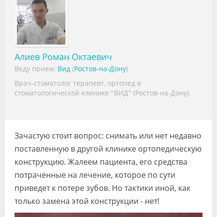
Видео
Форум
Клиники
Алиев Роман Октаевич
Веду прием:
Вид
(
Ростов-на-Дону
)
Специалисты
Врач-стоматолог терапевт, ортопед в
Галерея
стоматологической клинике "ВИД" (Ростов-на-Дону).
Блоги
Лаборатории
Зачастую стоит вопрос: снимать или нет недавно
поставленную в другой клинике ортопедическую
конструкцию. Жалеем пациента, его средства
потраченные на лечение, которое по сути
приведет к потере зубов. Но тактики иной, как
только замена этой конструкции - нет!