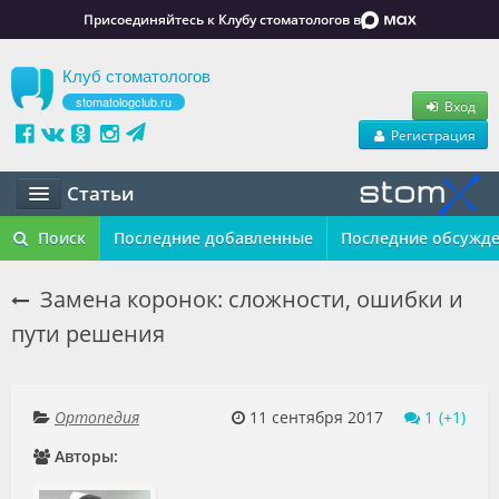
Присоединяйтесь к Клубу стоматологов в
Клуб стоматологов
stomatologclub.ru
Вход
Регистрация
Статьи
Статьи
Поиск
Последние добавленные
Последние обсужд
Маркет
Замена коронок: сложности, ошибки и
пути решения
Обучение
Вакансии
Ортопедия
11 сентября 2017
1
Резюме
Авторы:
Объявления