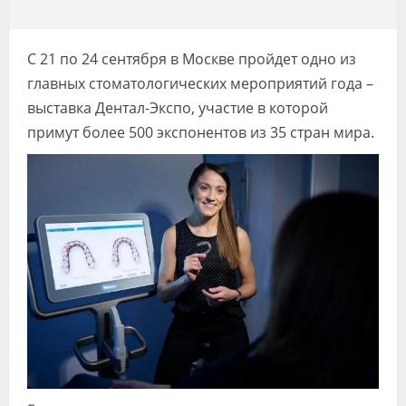
Видео
Форум
С 21 по 24 сентября в Москве пройдет одно из
главных стоматологических мероприятий года –
Клиники
выставка Дентал-Экспо, участие в которой
Специалисты
примут более 500 экспонентов из 35 стран мира.
Галерея
Блоги
Лаборатории