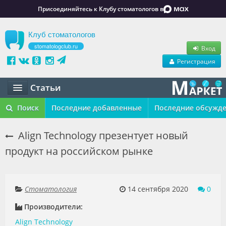
Присоединяйтесь к Клубу стоматологов в
Клуб стоматологов
stomatologclub.ru
Вход
Регистрация
Статьи
Статьи
Поиск
Последние добавленные
Последние обсужд
Маркет
Align Technology презентует новый
продукт на российском рынке
Обучение
Вакансии
Стоматология
14 сентября 2020
0
Резюме
Производители:
Объявления
Align Technology