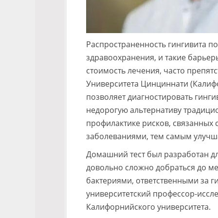
Распространенность гингивита п
здравоохранения, и такие барьер
стоимость лечения, часто препят
Университета Цинциннати (Калифо
позволяет диагностировать гинги
недорогую альтернативу традици
профилактике рисков, связанных 
заболеваниями, тем самым улучша
Домашний тест был разработан дл
довольно сложно добраться до ме
бактериями, ответственными за ги
университетский профессор-иссл
Калифорнийского университета.