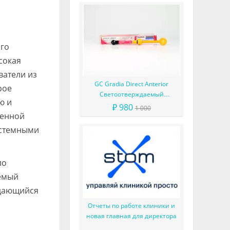
ого
сокая
ватели из
GC Gradia Direct Anterior
рое
Светоотверждаемый
ю и
микрофильный гибридный
₽ 980
1 000
менной
композит
истемными
ло
аемый
ыдающийся
Отчеты по работе клиники и
новая главная для директора