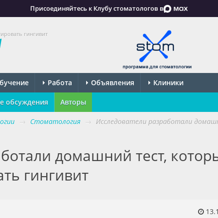
Присоединяйтесь к Клубу стоматологов в
тировать гингивит
бучение
Работа
Объявления
Клиники
е обсуждения
Авторы
огии
→
Стоматология
→
Исследователи разработали домаш
аботали домашний тест, котор
ать гингивит
13.