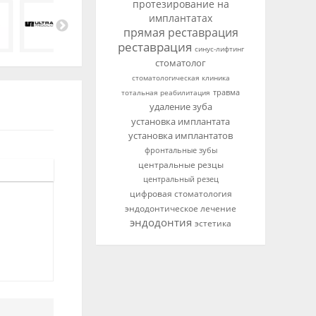
протезирование на
имплантатах
прямая реставрация
реставрация
синус-лифтинг
стоматолог
стоматологическая клиника
тотальная реабилитация
травма
удаление зуба
установка имплантата
установка имплантатов
фронтальные зубы
центральные резцы
центральный резец
цифровая стоматология
эндодонтическое лечение
эндодонтия
эстетика