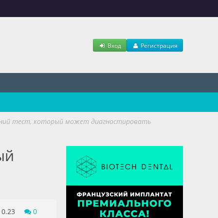
Вход
Регистрация
ний тест, который может диагностировать
ый
10.23
0