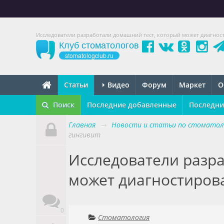
Исследователи разработали домашний тест, который может диагнос
Клуб стоматологов
stomatologclub.ru
Статьи
Видео
Форум
Маркет
О
Поиск
Последние добавленные
Последни
Главная
→
Новости и статьи по стоматол
гингивит
Исследователи разр
может диагностиров
0
Стоматология