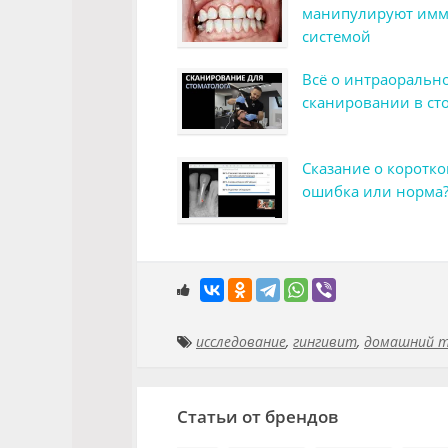
манипулируют им
системой
Всё о интраоральн
сканировании в ст
Сказание о коротко
ошибка или норма
исследование
,
гингивит
,
домашний 
Статьи от брендов