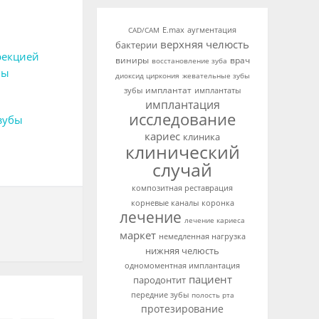
аугментация
CAD/CAM
E.max
верхняя челюсть
бактерии
рекцией
виниры
врач
восстановление зуба
ны
диоксид циркония
жевательные зубы
имплантат
зубы
имплантаты
имплантация
исследование
 зубы
кариес
клиника
клинический
случай
композитная реставрация
корневые каналы
коронка
лечение
лечение кариеса
маркет
немедленная нагрузка
нижняя челюсть
одномоментная имплантация
пациент
пародонтит
передние зубы
полость рта
протезирование