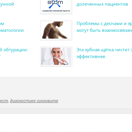
мунной
долеченных пациентов
ом
Проблемы с деснами и э
оматологии
могут быть взаимосвяза
й обтурации:
Эта зубная щётка чистит
?
эффективнее
тест
,
диагностика гингивита