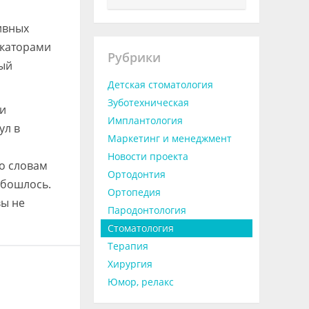
ивных
икаторами
Рубрики
ный
Детская стоматология
Зуботехническая
ии
Имплантология
ул в
Маркетинг и менеджмент
Новости проекта
По словам
Ортодонтия
обошлось.
Ортопедия
вы не
Пародонтология
Стоматология
Терапия
Хирургия
Юмор, релакс