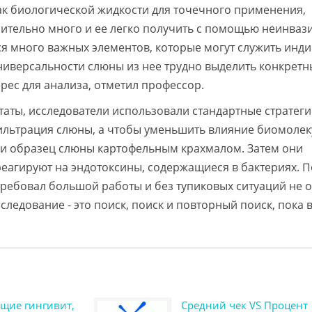
к биологической жидкости для точечного применения,
осительно много и ее легко получить с помощью неинваз
ся много важных элементов, которые могут служить инд
универсальности слюны из нее трудно выделить конкрет
ес для анализа, отметил профессор.
аты, исследователи использовали стандартные стратег
фильтрация слюны, а чтобы уменьшить влияние биомолек
и образец слюны картофельным крахмалом. Затем они
реагируют на эндотоксины, содержащиеся в бактериях. 
 требовал большой работы и без тупиковых ситуаций не 
следование - это поиск, поиск и повторный поиск, пока 
щие гингивит,
Средний чек VS Процент