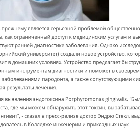
о-прежнему является серьезной проблемой общественн
ы, как ограниченный доступ к медицинским услугам и вы
ствуют ранней диагностике заболевания. Однако исследо
рнийский университет) создали новое устройство, кото
вит в домашних условиях. Устройство предлагает быстру
онным инструментам диагностики и поможет в своевре
с заболеваниями пародонта, а также сопутствующими с
я результаты лечения.
я выявления эндотоксина Porphyromonas gingivalis. "Бы
ста, где мы можем обнаружить этот токсин, вырабатыв
нгивит", - сказал в пресс-релизе доктор Эндрю Стекл, в
едователь в Колледже инженерии и прикладных наук