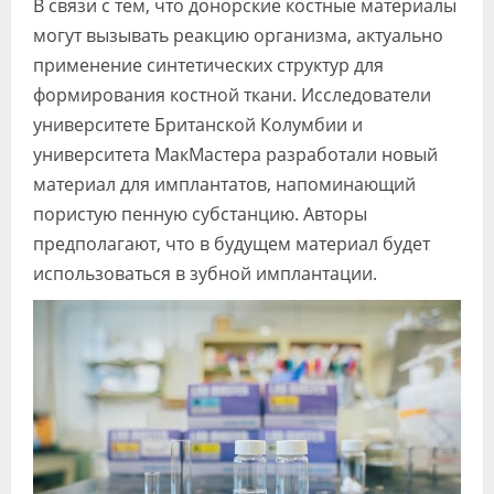
В связи с тем, что донорские костные материалы
Видео
могут вызывать реакцию организма, актуально
применение синтетических структур для
Форум
формирования костной ткани. Исследователи
Клиники
университете Британской Колумбии и
университета МакМастера разработали новый
Специалисты
материал для имплантатов, напоминающий
Галерея
пористую пенную субстанцию. Авторы
предполагают, что в будущем материал будет
Блоги
использоваться в зубной имплантации.
Лаборатории