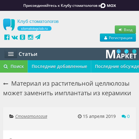
Присоединяйтесь к Клубу стоматологов в
Клуб стоматологов
stomatologclub.ru
Вход
Регистрация
Статьи
Статьи
Поиск
Последние добавленные
Последние обсужд
Маркет
Материал из растительной целлюлозы
может заменить имплантаты из керамики
Обучение
Вакансии
Стоматология
15 апреля 2019
0
Резюме
Объявления