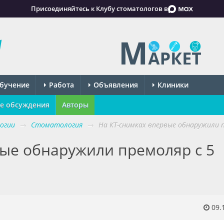
Присоединяйтесь к Клубу стоматологов в
бучение
Работа
Объявления
Клиники
е обсуждения
Авторы
огии
→
Стоматология
→
На КТ-снимках впервые обнаружили 
вые обнаружили премоляр с 5
09.