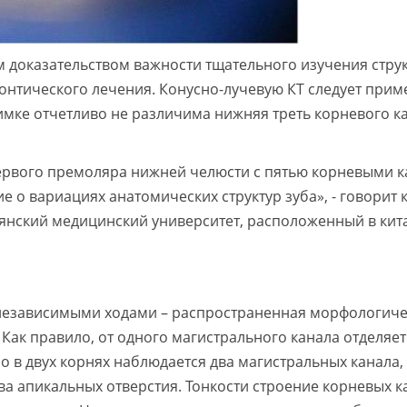
 доказательством важности тщательного изучения стру
донтического лечения. Конусно-лучевую КТ следует прим
имке отчетливо не различима нижняя треть корневого ка
ервого премоляра нижней челюсти с пятью корневыми к
 о вариациях анатомических структур зуба», - говорит к
янский медицинский университет, расположенный в кит
независимыми ходами – распространенная морфологиче
Как правило, от одного магистрального канала отделяет
о в двух корнях наблюдается два магистральных канала,
ва апикальных отверстия. Тонкости строение корневых 