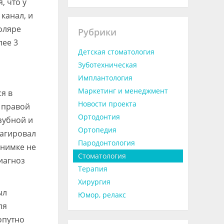
, что у
канал, и
моляре
Рубрики
лее 3
Детская стоматология
Зуботехническая
Имплантология
Маркетинг и менеджмент
я в
Новости проекта
 правой
Ортодонтия
зубной и
Ортопедия
еагировал
Пародонтология
снимке не
Стоматология
иагноз
Терапия
Хирургия
ыл
Юмор, релакс
ля
опутно