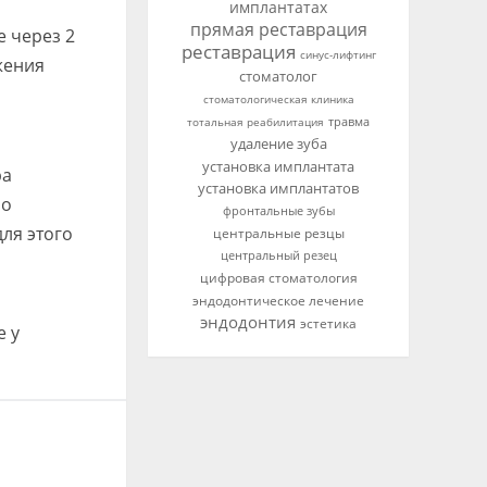
имплантатах
прямая реставрация
 через 2
реставрация
синус-лифтинг
жения
стоматолог
стоматологическая клиника
тотальная реабилитация
травма
удаление зуба
установка имплантата
ра
установка имплантатов
мо
фронтальные зубы
ля этого
центральные резцы
центральный резец
цифровая стоматология
эндодонтическое лечение
эндодонтия
эстетика
е у