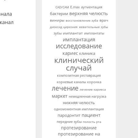
аугментация
CAD/CAM
E.max
верхняя челюсть
анала
бактерии
виниры
врач
восстановление зуба
 канал
диоксид циркония
жевательные зубы
имплантат
зубы
имплантаты
имплантация
исследование
кариес
клиника
клинический
случай
композитная реставрация
корневые каналы
коронка
лечение
лечение кариеса
маркет
немедленная нагрузка
нижняя челюсть
одномоментная имплантация
пациент
пародонтит
передние зубы
полость рта
протезирование
протезирование на