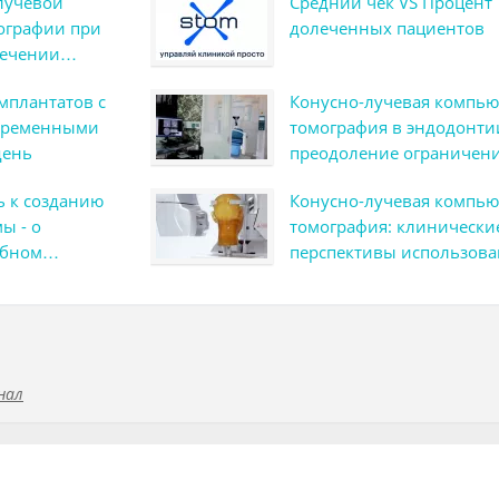
лучевой
Средний чек VS Процент
ографии при
долеченных пациентов
лечении
челюсти с
мплантатов с
Конусно-лучевая компью
ией
 временными
томография в эндодонти
день
преодоление ограничен
ь к созданию
Конусно-лучевая компью
ы - о
томография: клинически
ебном
перспективы использова
нал