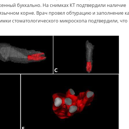
женный буккально. На снимках КТ подтвердили наличие
-язычном корне. Врач провел обтурацию и заполнение к
имки стоматологического микроскопа подтвердили, что