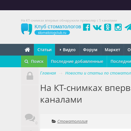
На КТ-снимках впервые обнаружили премоляр с 5 каналами
Клуб стоматологов
stomatologclub.ru
Статьи
Видео
Форум
Маркет
О
Поиск
Последние добавленные
Последни
Главная
→
Новости и статьи по стоматол
На КТ-снимках впер
каналами
Стоматология
0