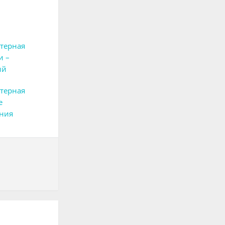
терная
и –
ий
терная
е
ния