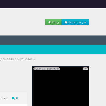
Вход
Регистрация
премоляр с 5 каналами
РЕКЛАМА • STOMX.RU
10.20
0