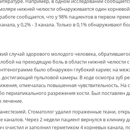
тературе. Например, в одном исследовании сообщается
моляре нижней челюсти обнаруживается один корневой 
ой работе сообщается, что у 98% пациентов в первом пре
 канала, у 0,2% - 3 канала. Только в 0,1% обнаруживают бо
кий случай здорового молодого человека, обратившегос
алобой на преходящую боль в области нижней челюсти с
рентгенограмме было обнаружен глубокий кариес на меж
, достигающий пульповой камеры. В ходе осмотра зуб р
ижения, отмечалась повышенная чувствительность. На 
бо периапикального разрежения кости. Был поставлен д
е лечение.
нестезией. Стоматолог удалил пораженные ткани, откр
 каналов. Через 2 недели пациент вернулся в клинику д
ч очистил и заполнил герметиком 4 корневых канала, п