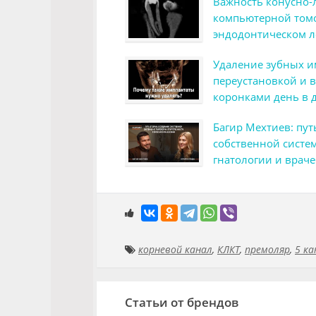
Важность конусно-
компьютерной том
эндодонтическом 
премоляра нижней 
Удаление зубных и
атипичной анатом
переустановкой и
коронками день в 
Багир Мехтиев: пут
собственной систем
гнатологии и врач
мышлении
корневой канал
,
КЛКТ
,
премоляр
,
5 ка
Статьи от брендов