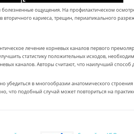
ли болезненные ощущения. На профилактическом осмотре
в вторичного кариеса, трещин, периапикального разре
онтическое лечение корневых каналов первого премоля
улучшить статистику положительных исходов, необходи
невых каналов. Авторы считают, что наилучший способ д
но убедиться в многообразии анатомического строения
о, что подобный случай может повториться на практик