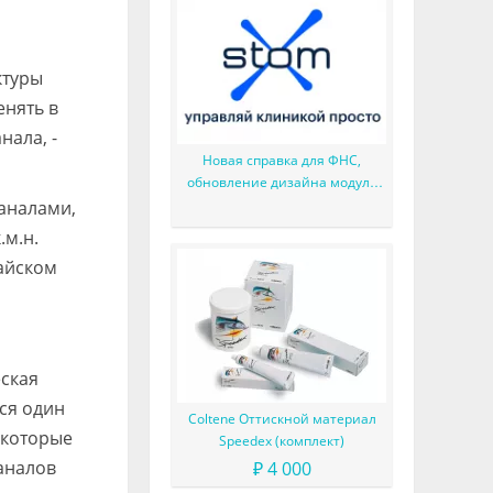
ктуры
енять в
нала, -
Новая справка для ФНС,
обновление дизайна модуля
лаборатория, касса и другие
аналами,
улучшения
.м.н.
айском
ская
ся один
Coltene Оттискной материал
 которые
Speedex (комплект)
каналов
₽ 4 000