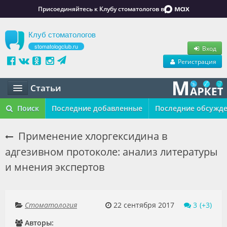
Присоединяйтесь к Клубу стоматологов в
Клуб стоматологов
stomatologclub.ru
Вход
Регистрация
Статьи
Статьи
Поиск
Последние добавленные
Последние обсужд
Маркет
Применение хлоргексидина в
адгезивном протоколе: анализ литературы
Обучение
и мнения экспертов
Вакансии
Резюме
Стоматология
22 сентября 2017
3
Объявления
Авторы: