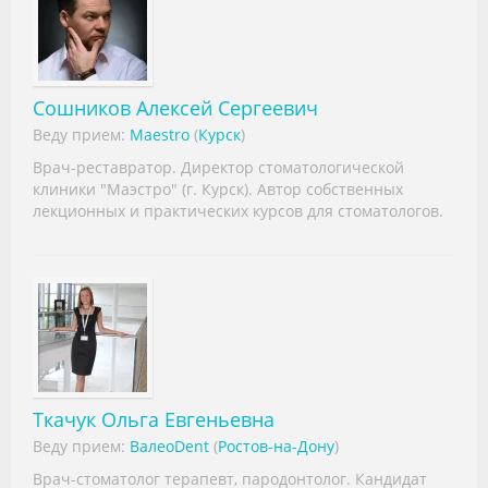
Сошников Алексей Сергеевич
Веду прием:
Maestro
(
Курск
)
Врач-реставратор. Директор стоматологической
клиники "Маэстро" (г. Курск). Автор собственных
лекционных и практических курсов для стоматологов.
Ткачук Ольга Евгеньевна
Веду прием:
ВалеоDent
(
Ростов-на-Дону
)
Врач-стоматолог терапевт, пародонтолог. Кандидат