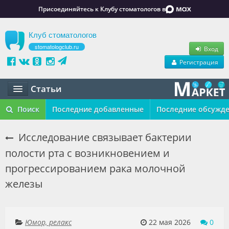
Присоединяйтесь к Клубу стоматологов в
Клуб стоматологов
stomatologclub.ru
Вход
Регистрация
Статьи
Статьи
Поиск
Последние добавленные
Последние обсужд
Маркет
Исследование связывает бактерии
полости рта с возникновением и
Обучение
прогрессированием рака молочной
Вакансии
железы
Резюме
Объявления
Юмор, релакс
22 мая 2026
0