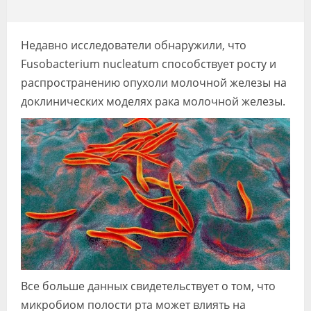
Видео
Форум
Недавно исследователи обнаружили, что
Fusobacterium nucleatum способствует росту и
Клиники
распространению опухоли молочной железы на
Специалисты
доклинических моделях рака молочной железы.
Галерея
Блоги
Лаборатории
Все больше данных свидетельствует о том, что
микробиом полости рта может влиять на