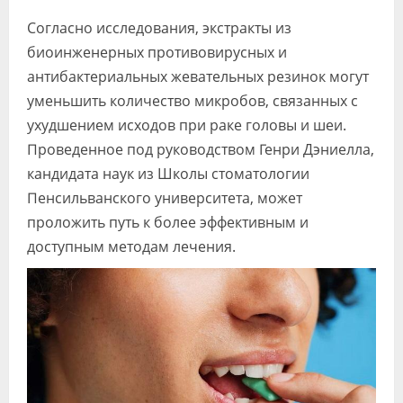
Видео
Согласно исследования, экстракты из
биоинженерных противовирусных и
Форум
антибактериальных жевательных резинок могут
Клиники
уменьшить количество микробов, связанных с
ухудшением исходов при раке головы и шеи.
Специалисты
Проведенное под руководством Генри Дэниелла,
Галерея
кандидата наук из Школы стоматологии
Пенсильванского университета, может
Блоги
проложить путь к более эффективным и
Лаборатории
доступным методам лечения.