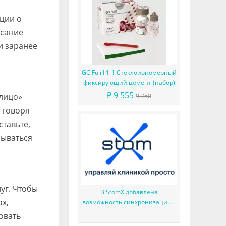
ации о
исание
и заранее
GC Fuji I 1-1 Стеклоиономерный
фиксирующий цемент (набор)
₽ 9 555
«лицо»
9 750
 говоря
ставьте,
сываться
уг. Чтобы
В StomX добавлена
ах,
возможность синхронизации с
Google Календарь
овать