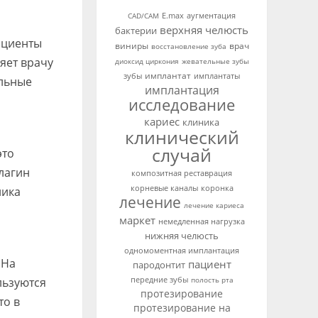
аугментация
CAD/CAM
E.max
верхняя челюсть
бактерии
пациенты
виниры
врач
восстановление зуба
ляет врачу
диоксид циркония
жевательные зубы
имплантат
зубы
имплантаты
ельные
имплантация
исследование
кариес
клиника
клинический
случай
это
лагин
композитная реставрация
корневые каналы
коронка
ника
лечение
лечение кариеса
маркет
немедленная нагрузка
нижняя челюсть
одномоментная имплантация
 На
пациент
пародонтит
передние зубы
льзуются
полость рта
протезирование
то в
протезирование на