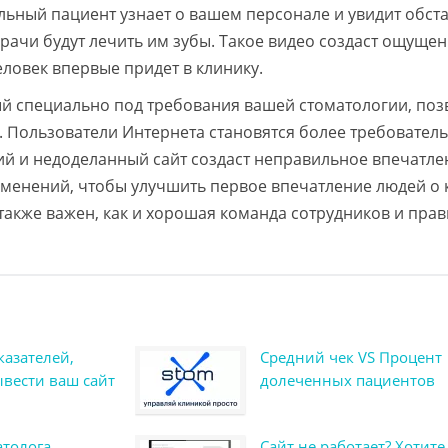
льный пациент узнает о вашем персонале и увидит обст
 врачи будут лечить им зубы. Такое видео создаст ощуще
еловек впервые придет в клинику.
й специально под требования вашей стоматологии, поз
. Пользователи Интернета становятся более требовател
ший и недоделанный сайт создаст неправильное впечатле
зменений, чтобы улучшить первое впечатление людей о 
акже важен, как и хорошая команда сотрудников и пра
казателей,
Средний чек VS Процент
ывести ваш сайт
долеченных пациентов
атолога
Сайт не работает? Хотите