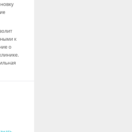
ановку
ние
волит
ьными к
ние о
клинике.
вильная
 знать