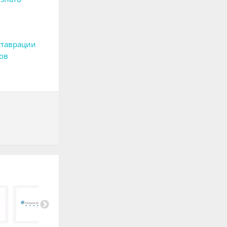
ставрации
ов