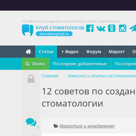
12 советов по созданию качественного сайта стоматологии
Клуб стоматологов
stomatologclub.ru
Статьи
Видео
Форум
Маркет
О
Поиск
Последние добавленные
Последни
Главная
→
Новости и статьи по стоматол
12 советов по созда
стоматологии
Маркетинг и менеджмент
7