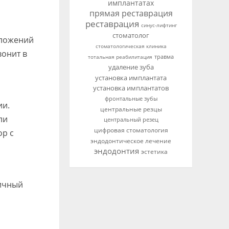
имплантатах
прямая реставрация
реставрация
синус-лифтинг
стоматолог
дложений
стоматологическая клиника
вонит в
тотальная реабилитация
травма
удаление зуба
установка имплантата
установка имплантатов
фронтальные зубы
ии.
центральные резцы
ли
центральный резец
цифровая стоматология
ор с
эндодонтическое лечение
эндодонтия
эстетика
личный