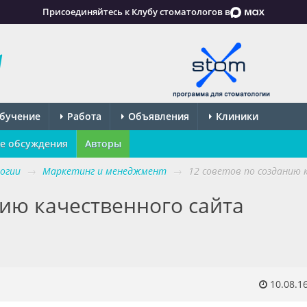
Присоединяйтесь к Клубу стоматологов в
бучение
Работа
Объявления
Клиники
е обсуждения
Авторы
огии
→
Маркетинг и менеджмент
→
12 советов по созданию
нию качественного сайта
10.08.1