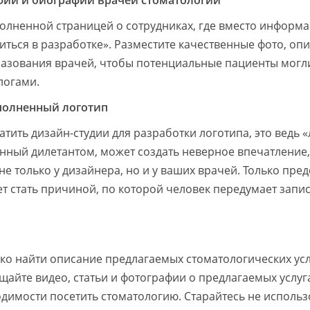
афии и биографии врачей стоматологии
полненной страницей о сотрудниках, где вместо информ
иться в разработке». Разместите качественные фото, оп
азования врачей, чтобы потенциальные пациенты могл
логами.
полненный логотип
тить дизайн-студии для разработки логотипа, это ведь 
нный дилетантом, может создать неверное впечатление,
е только у дизайнера, но и у ваших врачей. Только пред
т стать причиной, по которой человек передумает запи
гко найти описание предлагаемых стоматологических усл
щайте видео, статьи и фотографии о предлагаемых услуг
одимости посетить стоматологию. Старайтесь не использ