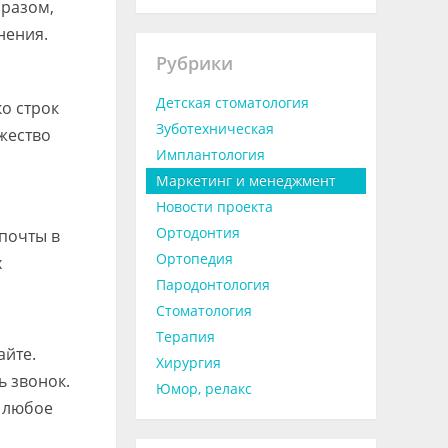
бразом,
нения.
Рубрики
Детская стоматология
о строк
Зуботехническая
ожество
Имплантология
Маркетинг и менеджмент
Новости проекта
Ортодонтия
 почты в
Ортопедия
х
Пародонтология
,
Стоматология
Терапия
айте.
Хирургия
ь звонок.
Юмор, релакс
в любое