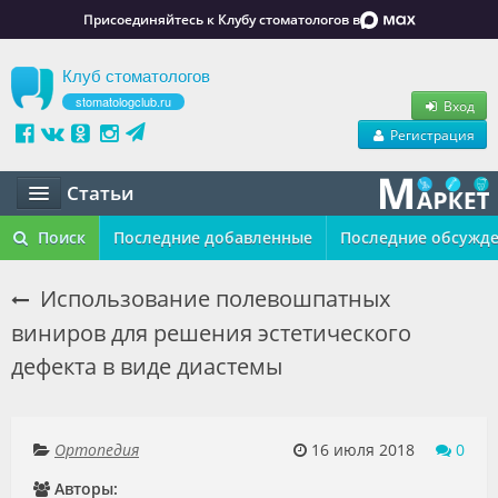
Присоединяйтесь к Клубу стоматологов в
Клуб стоматологов
stomatologclub.ru
Вход
Регистрация
Статьи
Статьи
Поиск
Последние добавленные
Последние обсужд
Маркет
Использование полевошпатных
виниров для решения эстетического
Обучение
дефекта в виде диастемы
Вакансии
Резюме
Ортопедия
16 июля 2018
0
Объявления
Авторы: