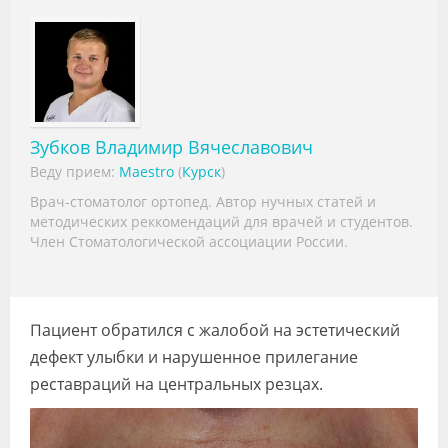
Видео
Форум
Клиники
Специалисты
Зубков Владимир Вячеславович
Веду прием:
Maestro
(
Курск
)
Галерея
Врач-стоматолог ортопед. Автор нучных статей и
методических реккомендаций для врачей и студентов.
Блоги
Член Стоматологической ассоциации России.
Лаборатории
Пациент обратился с жалобой на эстетический
дефект улыбки и нарушенное прилегание
реставраций на центральных резцах.