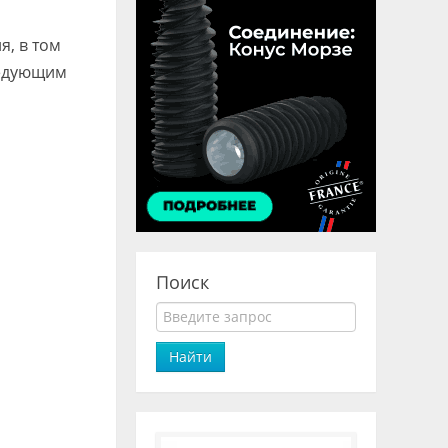
я, в том
ледующим
Поиск
Найти