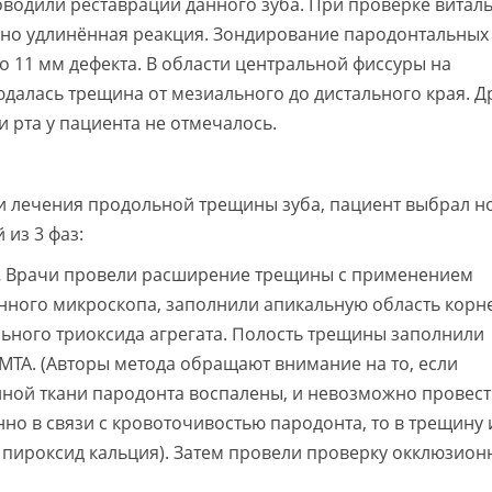
водили реставрации данного зуба. При проверке витал
 но удлинённая реакция. Зондирование пародонтальных
 11 мм дефекта. В области центральной фиссуры на
алась трещина от мезиального до дистального края. Д
 рта у пациента не отмечалось.
и лечения продольной трещины зуба, пациент выбрал н
из 3 фаз:
.
Врачи провели расширение трещины с применением
нного микроскопа, заполнили апикальную область корн
ьного триоксида агрегата. Полость трещины заполнили
ТА. (Авторы метода обращают внимание на то, если
ной ткани пародонта воспалены, и невозможно провес
о в связи с кровоточивостью пародонта, то в трещину 
пироксид кальция). Затем провели проверку окклюзион