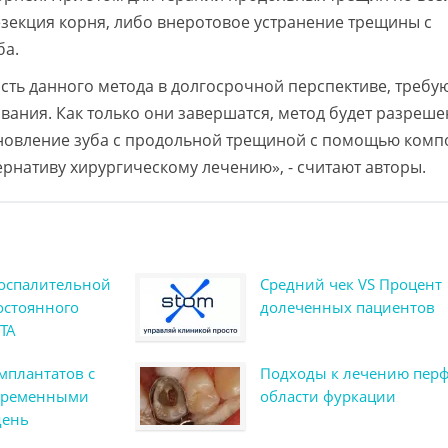
зекция корня, либо внеротовое устранение трещины с
ба.
сть данного метода в долгосрочной перспективе, требу
ания. Как только они завершатся, метод будет разреше
ановление зуба с продольной трещиной с помощью комп
ернативу хирургическому лечению», - считают авторы.
оспалительной
Средний чек VS Процент
остоянного
долеченных пациентов
ТА
мплантатов с
Подходы к лечению пер
 временными
области фуркации
день