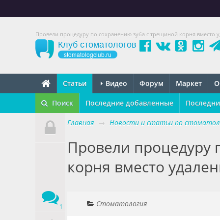
Провели процедуру по сохранению зуба с трещиной корня вместо 
Клуб стоматологов
stomatologclub.ru
Статьи
Видео
Форум
Маркет
О
Поиск
Последние добавленные
Последни
Главная
→
Новости и статьи по стоматол
Провели процедуру 
корня вместо удале
Стоматология
1