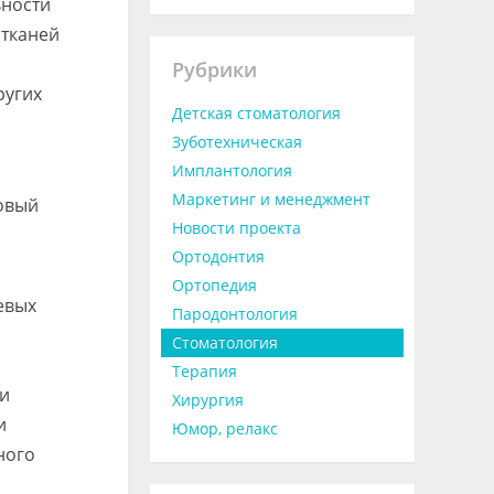
ьности
 тканей
Рубрики
ругих
Детская стоматология
Зуботехническая
Имплантология
Маркетинг и менеджмент
овый
Новости проекта
Ортодонтия
Ортопедия
евых
Пародонтология
Стоматология
Терапия
ти
Хирургия
и
Юмор, релакс
ного