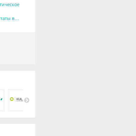
тическое
таты в