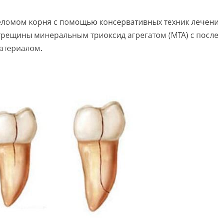
еломом корня с помощью консервативных техник лечени
трещины минеральным триоксид агрегатом (МТА) с пос
атериалом.