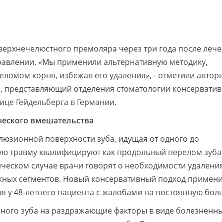
верхнечелюстного премоляра через три года после леч
авлении. «Мы применили альтернативную методику,
еломом корня, избежав его удаления», - отметили автор
рз, представляющий отделения стоматологии консервати
ице Гейдельберга в Германии.
ческого вмешательства
люзионной поверхности зуба, идущая от одного до
ую травму квалифицируют как продольный перелом зуба
ческом случае врачи говорят о необходимости удаления
жных сегментов. Новый консервативный подход примени
 у 48-летнего пациента с жалобами на постоянную боль 
ного зуба на раздражающие факторы в виде болезненн