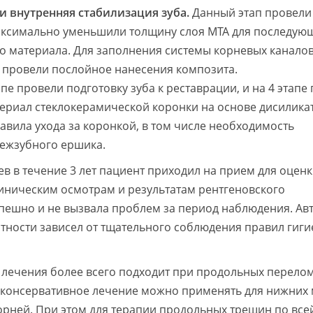
 внутренняя стабилизация зуба.
Данный этап провели 
максимально уменьшили толщину слоя МТА для последую
о материала. Для заполнения системы корневых каналов
 провели послойное нанесения композита.
апе провели подготовку зуба к реставрации, и на 4 этапе
риал стеклокерамической коронки на основе дисиликат
авила ухода за коронкой, в том числе необходимость
ежзубного ершика.
в в течение 3 лет пациент приходил на прием для оцен
линическим осмотрам и результатам рентгеновского
спешно и не вызвала проблем за период наблюдения. Ав
астности зависел от тщательного соблюдения правил гиг
 лечения более всего подходит при продольных перело
, консервативное лечение можно применять для нижних
орней. При этом для терапии продольных трещин по все