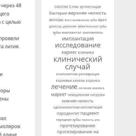
через 48
аугментация
CAD/CAM
E.max
верхняя челюсть
щего
бактерии
виниры
врач
восстановление зуба
 с целью
диоксид циркония
жевательные зубы
имплантат
зубы
имплантаты
 провели
имплантация
исследование
а лития.
кариес
клиника
клинический
случай
ки
композитная реставрация
корневые каналы
коронка
лечение
лечение кариеса
торы
маркет
немедленная нагрузка
иены
нижняя челюсть
одномоментная имплантация
пациент
пародонтит
мах
передние зубы
полость рта
протезирование
 моляров
протезирование на
й длине