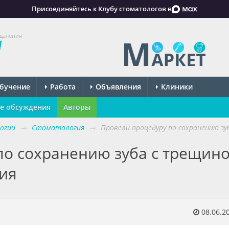
Присоединяйтесь к Клубу стоматологов в
удаления
бучение
Работа
Объявления
Клиники
е обсуждения
Авторы
огии
→
Стоматология
→
Провели процедуру по сохранению зу
по сохранению зуба с трещин
ния
08.06.2