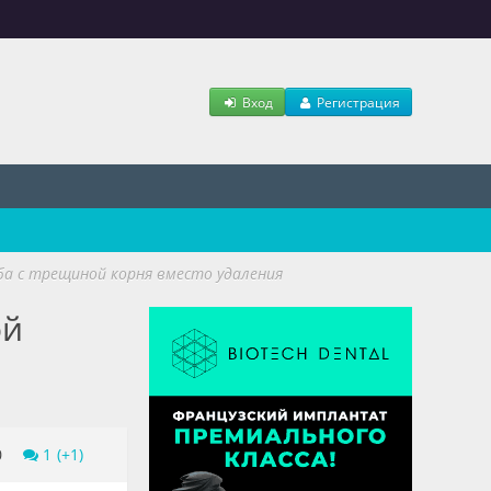
Вход
Регистрация
ба с трещиной корня вместо удаления
ой
0
1