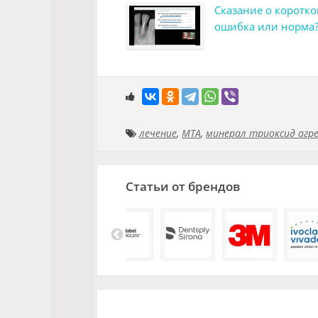
Сказание о коротко
ошибка или норма
лечение
,
МТА
,
минерал триоксид агр
Статьи от брендов