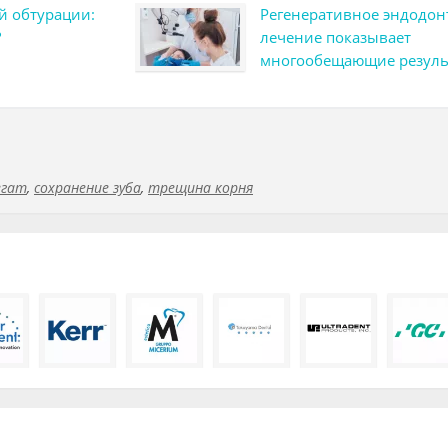
й обтурации:
Регенеративное эндодон
?
лечение показывает
многообещающие резуль
ходе испытаний
егат
,
сохранение зуба
,
трещина корня