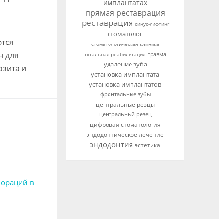
имплантатах
прямая реставрация
реставрация
синус-лифтинг
стоматолог
ются
стоматологическая клиника
н для
тотальная реабилитация
травма
удаление зуба
озита и
установка имплантата
установка имплантатов
фронтальные зубы
центральные резцы
центральный резец
цифровая стоматология
эндодонтическое лечение
эндодонтия
эстетика
фораций в