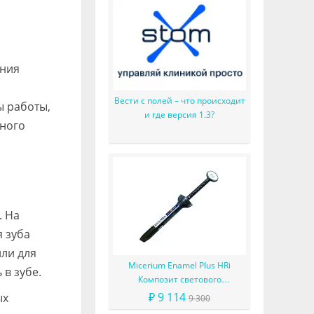
ения
Вести с полей – что происходит
ы работы,
и где версия 1.3?
вного
. На
 зуба
ли для
Micerium Enamel Plus HRi
в зубе.
Композит светового
отверждения в шприце
₽ 9 114
ых
9 300